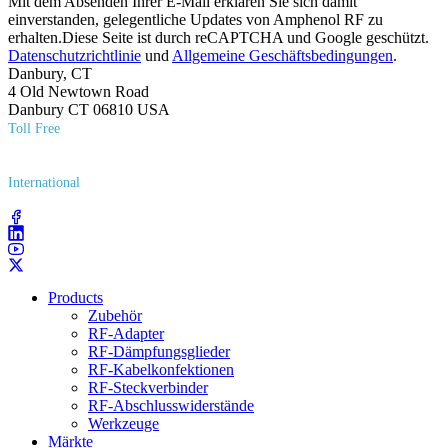
Mit dem Absenden Ihrer E-Mail erklären Sie sich damit
einverstanden, gelegentliche Updates von Amphenol RF zu
erhalten.Diese Seite ist durch reCAPTCHA und Google geschützt.
Datenschutzrichtlinie
und
Allgemeine Geschäftsbedingungen
.
Danbury, CT
4 Old Newtown Road
Danbury CT 06810 USA
Toll Free
(800) 627​-7100
International
(203) 743​-9272
Products
Zubehör
RF-Adapter
RF-Dämpfungsglieder
RF-Kabelkonfektionen
RF-Steckverbinder
RF-Abschlusswiderstände
Werkzeuge
Märkte