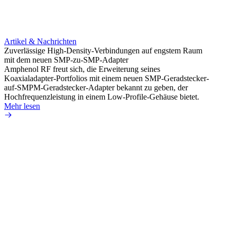
Artikel & Nachrichten
Artik
Zuverlässige High-Density-Verbindungen auf engstem Raum
Optim
mit dem neuen SMP-zu-SMP-Adapter
für k
Amphenol RF freut sich, die Erweiterung seines
Amphe
Koaxialadapter-Portfolios mit einem neuen SMP-Geradstecker-
Produk
auf-SMPM-Geradstecker-Adapter bekannt zu geben, der
RG-17
Hochfrequenzleistung in einem Low-Profile-Gehäuse bietet.
Mehr 
Mehr lesen