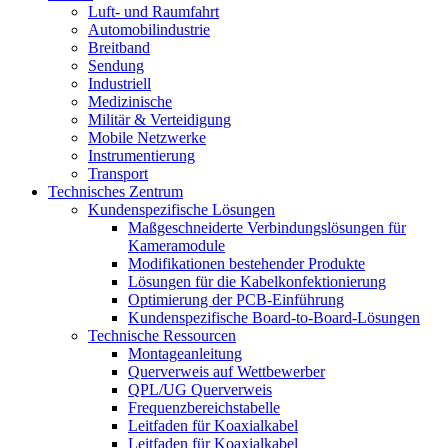
Luft- und Raumfahrt
Automobilindustrie
Breitband
Sendung
Industriell
Medizinische
Militär & Verteidigung
Mobile Netzwerke
Instrumentierung
Transport
Technisches Zentrum
Kundenspezifische Lösungen
Maßgeschneiderte Verbindungslösungen für
Kameramodule
Modifikationen bestehender Produkte
Lösungen für die Kabelkonfektionierung
Optimierung der PCB-Einführung
Kundenspezifische Board-to-Board-Lösungen
Technische Ressourcen
Montageanleitung
Querverweis auf Wettbewerber
QPL/UG Querverweis
Frequenzbereichstabelle
Leitfaden für Koaxialkabel
Leitfaden für Koaxialkabel