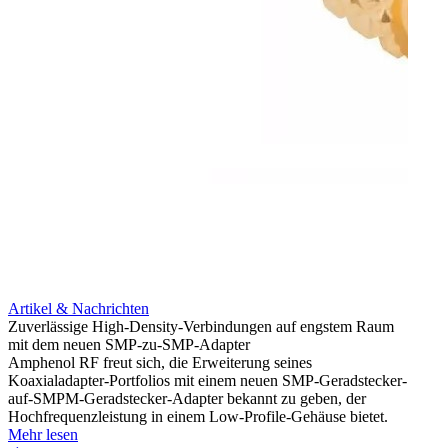
Artikel & Nachrichten
Artik
Zuverlässige High-Density-Verbindungen auf engstem Raum
Anti-
mit dem neuen SMP-zu-SMP-Adapter
Instal
Amphenol RF freut sich, die Erweiterung seines
Amphen
Koaxialadapter-Portfolios mit einem neuen SMP-Geradstecker-
SMA-P
auf-SMPM-Geradstecker-Adapter bekannt zu geben, der
Lötste
Hochfrequenzleistung in einem Low-Profile-Gehäuse bietet.
Mehr 
Mehr lesen