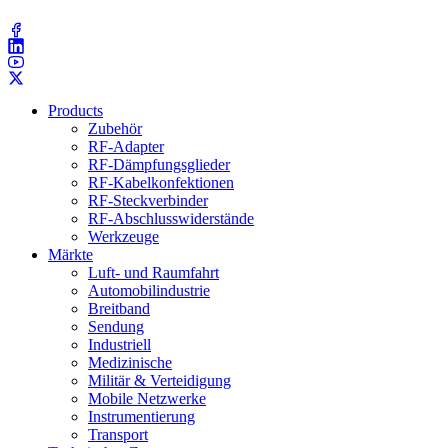
(203) 743​-9272
Products
Zubehör
RF-Adapter
RF-Dämpfungsglieder
RF-Kabelkonfektionen
RF-Steckverbinder
RF-Abschlusswiderstände
Werkzeuge
Märkte
Luft- und Raumfahrt
Automobilindustrie
Breitband
Sendung
Industriell
Medizinische
Militär & Verteidigung
Mobile Netzwerke
Instrumentierung
Transport