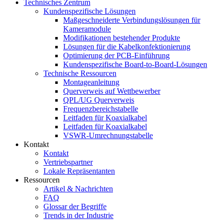
Technisches Zentrum
Kundenspezifische Lösungen
Maßgeschneiderte Verbindungslösungen für
Kameramodule
Modifikationen bestehender Produkte
Lösungen für die Kabelkonfektionierung
Optimierung der PCB-Einführung
Kundenspezifische Board-to-Board-Lösungen
Technische Ressourcen
Montageanleitung
Querverweis auf Wettbewerber
QPL/UG Querverweis
Frequenzbereichstabelle
Leitfaden für Koaxialkabel
Leitfaden für Koaxialkabel
VSWR-Umrechnungstabelle
Kontakt
Kontakt
Vertriebspartner
Lokale Repräsentanten
Ressourcen
Artikel & Nachrichten
FAQ
Glossar der Begriffe
Trends in der Industrie