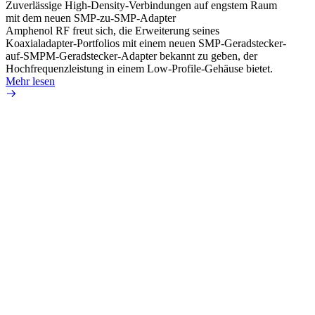
Zuverlässige High-Density-Verbindungen auf engstem Raum
Anti-
mit dem neuen SMP-zu-SMP-Adapter
Instal
Amphenol RF freut sich, die Erweiterung seines
Amphen
Koaxialadapter-Portfolios mit einem neuen SMP-Geradstecker-
SMA-P
auf-SMPM-Geradstecker-Adapter bekannt zu geben, der
Lötste
Hochfrequenzleistung in einem Low-Profile-Gehäuse bietet.
Mehr 
Mehr lesen