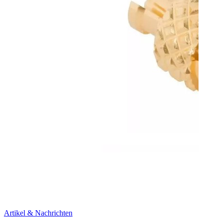
Artikel & Nachrichten
Artik