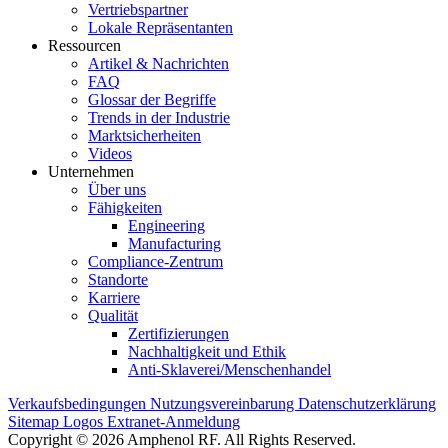
Vertriebspartner
Lokale Repräsentanten
Ressourcen
Artikel & Nachrichten
FAQ
Glossar der Begriffe
Trends in der Industrie
Marktsicherheiten
Videos
Unternehmen
Über uns
Fähigkeiten
Engineering
Manufacturing
Compliance-Zentrum
Standorte
Karriere
Qualität
Zertifizierungen
Nachhaltigkeit und Ethik
Anti-Sklaverei/Menschenhandel
Verkaufsbedingungen
Nutzungsvereinbarung
Datenschutzerklärung
Sitemap
Logos
Extranet-Anmeldung
Copyright © 2026 Amphenol RF. All Rights Reserved.