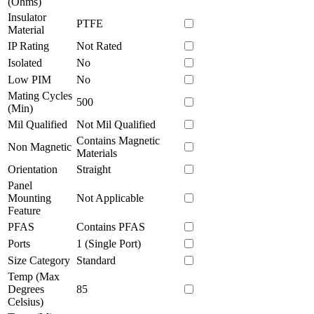
(Ohms)
Insulator
PTFE
Material
IP Rating
Not Rated
Isolated
No
Low PIM
No
Mating Cycles
500
(Min)
Mil Qualified
Not Mil Qualified
Contains Magnetic
Non Magnetic
Materials
Orientation
Straight
Panel
Mounting
Not Applicable
Feature
PFAS
Contains PFAS
Ports
1 (Single Port)
Size Category
Standard
Temp (Max
Degrees
85
Celsius)