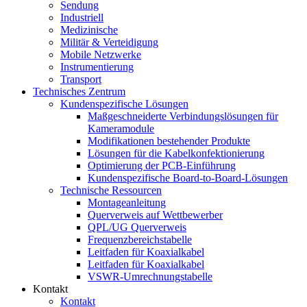
Sendung
Industriell
Medizinische
Militär & Verteidigung
Mobile Netzwerke
Instrumentierung
Transport
Technisches Zentrum
Kundenspezifische Lösungen
Maßgeschneiderte Verbindungslösungen für
Kameramodule
Modifikationen bestehender Produkte
Lösungen für die Kabelkonfektionierung
Optimierung der PCB-Einführung
Kundenspezifische Board-to-Board-Lösungen
Technische Ressourcen
Montageanleitung
Querverweis auf Wettbewerber
QPL/UG Querverweis
Frequenzbereichstabelle
Leitfaden für Koaxialkabel
Leitfaden für Koaxialkabel
VSWR-Umrechnungstabelle
Kontakt
Kontakt