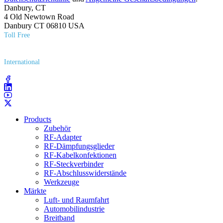
Danbury, CT
4 Old Newtown Road
Danbury CT 06810 USA
Toll Free
(800) 627​-7100
International
(203) 743​-9272
Products
Zubehör
RF-Adapter
RF-Dämpfungsglieder
RF-Kabelkonfektionen
RF-Steckverbinder
RF-Abschlusswiderstände
Werkzeuge
Märkte
Luft- und Raumfahrt
Automobilindustrie
Breitband