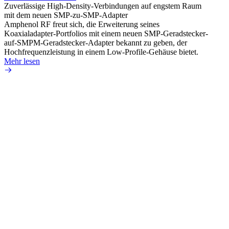
Zuverlässige High-Density-Verbindungen auf engstem Raum
Unter
mit dem neuen SMP-zu-SMP-Adapter
IP67 
Amphenol RF freut sich, die Erweiterung seines
Amphe
Koaxialadapter-Portfolios mit einem neuen SMP-Geradstecker-
Schnit
auf-SMPM-Geradstecker-Adapter bekannt zu geben, der
mit um
Hochfrequenzleistung in einem Low-Profile-Gehäuse bietet.
Mehr 
Mehr lesen