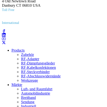
4 Old Newtown Road
Danbury CT 06810 USA
Toll Free
(800) 627​-7100
International
(203) 743​-9272
Products
Zubehör
RF-Adapter
RF-Dämpfungsglieder
RF-Kabelkonfektionen
RF-Steckverbinder
RF-Abschlusswiderstände
Werkzeuge
Märkte
Luft- und Raumfahrt
Automobilindustrie
Breitband
Sendung
Industriell