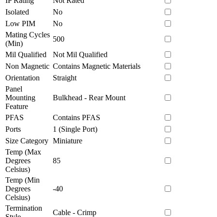
IP Rating
Not Rated
Isolated
No
Low PIM
No
Mating Cycles
500
(Min)
Mil Qualified
Not Mil Qualified
Non Magnetic
Contains Magnetic Materials
Orientation
Straight
Panel
Mounting
Bulkhead - Rear Mount
Feature
PFAS
Contains PFAS
Ports
1 (Single Port)
Size Category
Miniature
Temp (Max
Degrees
85
Celsius)
Temp (Min
Degrees
-40
Celsius)
Termination
Cable - Crimp
Style