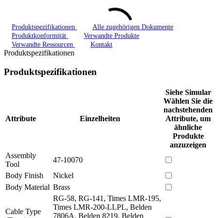
Produktspezifikationen
Alle zugehörigen Dokumente
Produktkonformität
Verwandte Produkte
Verwandte Ressourcen
Kontakt
Produktspezifikationen
Produktspezifikationen
Siehe Simular
Wählen Sie die
nachstehenden
Attribute
Einzelheiten
Attribute, um
ähnliche
Produkte
anzuzeigen
Assembly
47-10070
Tool
Body Finish
Nickel
Body Material
Brass
RG-58, RG-141, Times LMR-195,
Times LMR-200-LLPL, Belden
Cable Type
7806A, Belden 8219, Belden