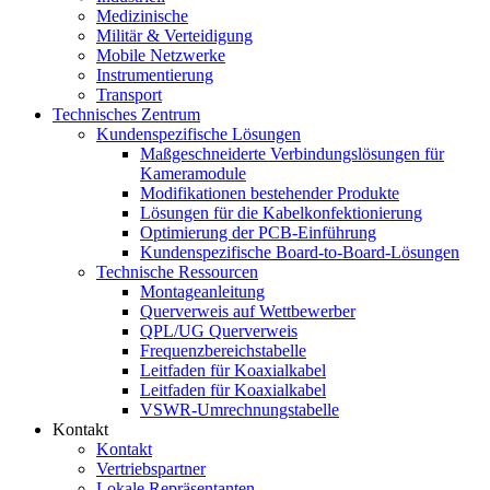
Medizinische
Militär & Verteidigung
Mobile Netzwerke
Instrumentierung
Transport
Technisches Zentrum
Kundenspezifische Lösungen
Maßgeschneiderte Verbindungslösungen für
Kameramodule
Modifikationen bestehender Produkte
Lösungen für die Kabelkonfektionierung
Optimierung der PCB-Einführung
Kundenspezifische Board-to-Board-Lösungen
Technische Ressourcen
Montageanleitung
Querverweis auf Wettbewerber
QPL/UG Querverweis
Frequenzbereichstabelle
Leitfaden für Koaxialkabel
Leitfaden für Koaxialkabel
VSWR-Umrechnungstabelle
Kontakt
Kontakt
Vertriebspartner
Lokale Repräsentanten