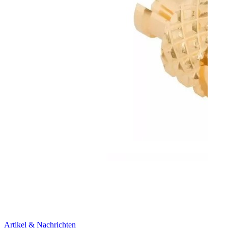
Artikel & Nachrichten
Artik