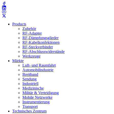
Products
Zubehör
RF-Adapter
RF-Dämpfungsglieder
RF-Kabelkonfektionen
RF-Steckverbinder
RF-Abschlusswiderstände
Werkzeuge
Märkte
Luft- und Raumfahrt
Automobilindustrie
Breitband
Sendung
Industriell
Medizinische
Militär & Verteidigung
Mobile Netzwerke
Instrumentierung
Transport
Technisches Zentrum