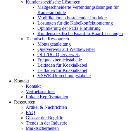
Kundenspezifische Lösungen
Maßgeschneiderte Verbindungslösungen für
Kameramodule
Modifikationen bestehender Produkte
Lösungen für die Kabelkonfektionierung
Optimierung der PCB-Einführung
Kundenspezifische Board-to-Board-Lösungen
Technische Ressourcen
Montageanleitung
Querverweis auf Wettbewerber
QPL/UG Querverweis
Frequenzbereichstabelle
Leitfaden für Koaxialkabel
Leitfaden für Koaxialkabel
VSWR-Umrechnungstabelle
Kontakt
Kontakt
Vertriebspartner
Lokale Repräsentanten
Ressourcen
Artikel & Nachrichten
FAQ
Glossar der Begriffe
Trends in der Industrie
Marktsicherheiten