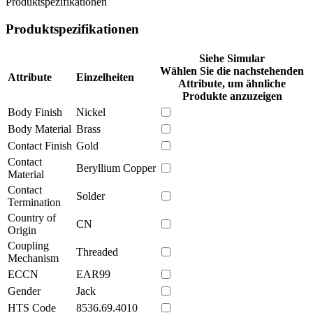
Produktspezifikationen
Produktspezifikationen
Siehe Simular
Wählen Sie die nachstehenden
Attribute
Einzelheiten
Attribute, um ähnliche
Produkte anzuzeigen
Body Finish
Nickel
Body Material
Brass
Contact Finish
Gold
Contact
Beryllium Copper
Material
Contact
Solder
Termination
Country of
CN
Origin
Coupling
Threaded
Mechanism
ECCN
EAR99
Gender
Jack
HTS Code
8536.69.4010