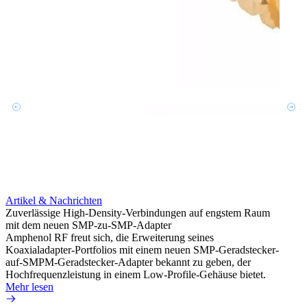
Artikel & Nachrichten
Artik
Zuverlässige High-Density-Verbindungen auf engstem Raum
Optim
mit dem neuen SMP-zu-SMP-Adapter
für k
Amphenol RF freut sich, die Erweiterung seines
Amphe
Koaxialadapter-Portfolios mit einem neuen SMP-Geradstecker-
Produk
auf-SMPM-Geradstecker-Adapter bekannt zu geben, der
RG-17
Hochfrequenzleistung in einem Low-Profile-Gehäuse bietet.
Mehr 
Mehr lesen