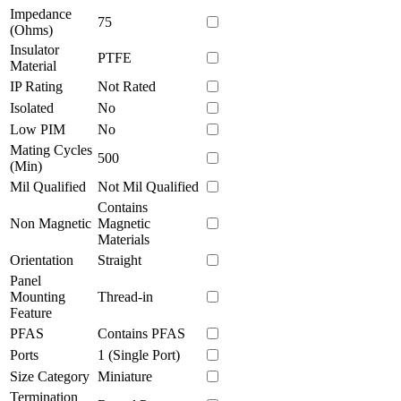
Impedance
75
(Ohms)
Insulator
PTFE
Material
IP Rating
Not Rated
Isolated
No
Low PIM
No
Mating Cycles
500
(Min)
Mil Qualified
Not Mil Qualified
Contains
Non Magnetic
Magnetic
Materials
Orientation
Straight
Panel
Mounting
Thread-in
Feature
PFAS
Contains PFAS
Ports
1 (Single Port)
Size Category
Miniature
Termination