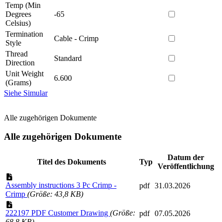
Temp (Min
Degrees
-65
Celsius)
Termination
Cable - Crimp
Style
Thread
Standard
Direction
Unit Weight
6.600
(Grams)
Siehe Simular
Alle zugehörigen Dokumente
Alle zugehörigen Dokumente
Datum der
Titel des Dokuments
Typ
Veröffentlichung
Assembly instructions 3 Pc Crimp -
pdf
31.03.2026
Crimp
(Größe: 43,8 KB)
222197 PDF Customer Drawing
(Größe:
pdf
07.05.2026
68,8 KB)