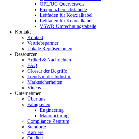
QPL/UG Querverweis
Frequenzbereichstabelle
Leitfaden für Koaxialkabel
Leitfaden für Koaxialkabel
VSWR-Umrechnungstabelle
Kontakt
Kontakt
Vertriebspartner
Lokale Repräsentanten
Ressourcen
Artikel & Nachrichten
FAQ
Glossar der Begriffe
Trends in der Industrie
Marktsicherheiten
Videos
Unternehmen
Über uns
Fähigkeiten
Engineering
Manufacturing
Compliance-Zentrum
Standorte
Karriere
Qualität