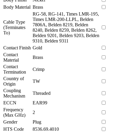
Body Material
Brass
RG-58, RG-141, Times LMR-195,
Times LMR-200-LLPL, Belden
Cable Type
7806A, Belden 8219, Belden
(Terminates
8240, Belden 8259, Belden 8262,
To)
Belden 9201, Belden 9203, Belden
9310, Belden 9311
Contact Finish
Gold
Contact
Brass
Material
Contact
Crimp
Termination
Country of
TW
Origin
Coupling
Threaded
Mechanism
ECCN
EAR99
Frequency
2
(Max GHz)
Gender
Plug
HTS Code
8536.69.4010