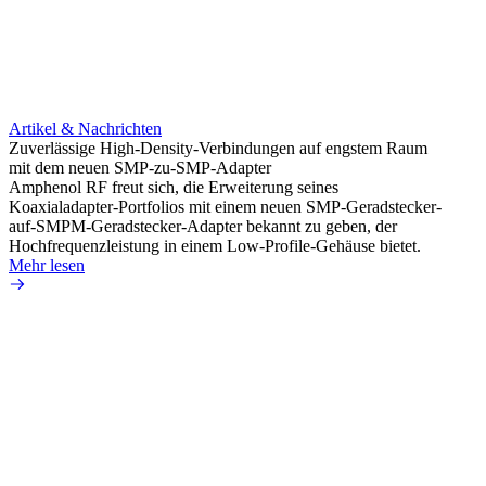
Artikel & Nachrichten
Artik
Zuverlässige High-Density-Verbindungen auf engstem Raum
Optim
mit dem neuen SMP-zu-SMP-Adapter
für k
Amphenol RF freut sich, die Erweiterung seines
Amphe
Koaxialadapter-Portfolios mit einem neuen SMP-Geradstecker-
Produk
auf-SMPM-Geradstecker-Adapter bekannt zu geben, der
RG-17
Hochfrequenzleistung in einem Low-Profile-Gehäuse bietet.
Mehr 
Mehr lesen