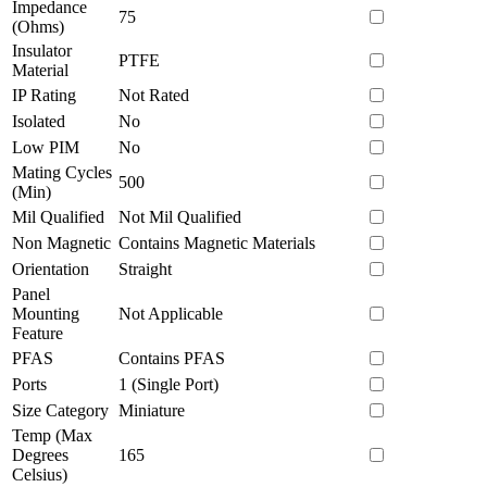
Impedance
75
(Ohms)
Insulator
PTFE
Material
IP Rating
Not Rated
Isolated
No
Low PIM
No
Mating Cycles
500
(Min)
Mil Qualified
Not Mil Qualified
Non Magnetic
Contains Magnetic Materials
Orientation
Straight
Panel
Mounting
Not Applicable
Feature
PFAS
Contains PFAS
Ports
1 (Single Port)
Size Category
Miniature
Temp (Max
Degrees
165
Celsius)