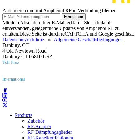
Abonnieren und mit Amphenol RF in Verbindung bleiben
Einreichen
Mit dem Absenden Ihrer E-Mail erklären Sie sich damit
einverstanden, gelegentliche Updates von Amphenol RF zu
erhalten.Diese Seite ist durch reCAPTCHA und Google geschützt.
Datenschutzrichtlinie
und
Allgemeine Geschäftsbedingungen
.
Danbury, CT
4 Old Newtown Road
Danbury CT 06810 USA
Toll Free
(800) 627​-7100
International
(203) 743​-9272
Products
Zubehör
RF-Adapter
RF-Dämpfungsglieder
RF-Kabelkonfektionen