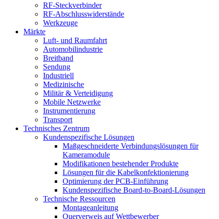
RF-Steckverbinder
RF-Abschlusswiderstände
Werkzeuge
Märkte
Luft- und Raumfahrt
Automobilindustrie
Breitband
Sendung
Industriell
Medizinische
Militär & Verteidigung
Mobile Netzwerke
Instrumentierung
Transport
Technisches Zentrum
Kundenspezifische Lösungen
Maßgeschneiderte Verbindungslösungen für
Kameramodule
Modifikationen bestehender Produkte
Lösungen für die Kabelkonfektionierung
Optimierung der PCB-Einführung
Kundenspezifische Board-to-Board-Lösungen
Technische Ressourcen
Montageanleitung
Querverweis auf Wettbewerber