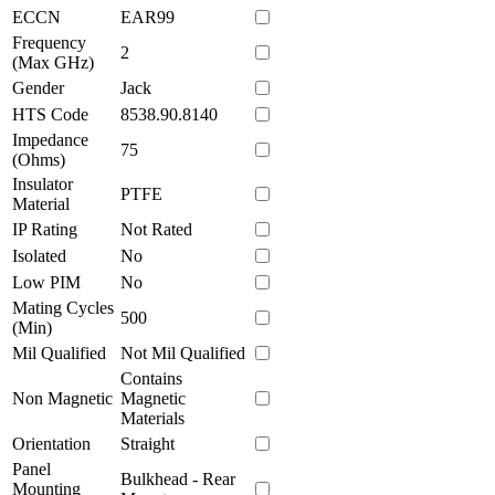
ECCN
EAR99
Frequency
2
(Max GHz)
Gender
Jack
HTS Code
8538.90.8140
Impedance
75
(Ohms)
Insulator
PTFE
Material
IP Rating
Not Rated
Isolated
No
Low PIM
No
Mating Cycles
500
(Min)
Mil Qualified
Not Mil Qualified
Contains
Non Magnetic
Magnetic
Materials
Orientation
Straight
Panel
Bulkhead - Rear
Mounting