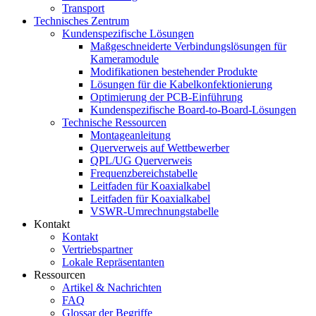
Transport
Technisches Zentrum
Kundenspezifische Lösungen
Maßgeschneiderte Verbindungslösungen für
Kameramodule
Modifikationen bestehender Produkte
Lösungen für die Kabelkonfektionierung
Optimierung der PCB-Einführung
Kundenspezifische Board-to-Board-Lösungen
Technische Ressourcen
Montageanleitung
Querverweis auf Wettbewerber
QPL/UG Querverweis
Frequenzbereichstabelle
Leitfaden für Koaxialkabel
Leitfaden für Koaxialkabel
VSWR-Umrechnungstabelle
Kontakt
Kontakt
Vertriebspartner
Lokale Repräsentanten
Ressourcen
Artikel & Nachrichten
FAQ
Glossar der Begriffe