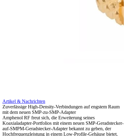
Artikel & Nachrichten
Artik
Zuverlässige High-Density-Verbindungen auf engstem Raum
Optim
mit dem neuen SMP-zu-SMP-Adapter
für k
Amphenol RF freut sich, die Erweiterung seines
Amphe
Koaxialadapter-Portfolios mit einem neuen SMP-Geradstecker-
Produk
auf-SMPM-Geradstecker-Adapter bekannt zu geben, der
RG-17
Hochfrequenzleistung in einem Low-Profile-Gehäuse bietet.
Mehr 