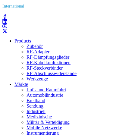
International
(203) 743​-9272
Products
Zubehör
RF-Adapter
RF-Dämpfungsglieder
RF-Kabelkonfektionen
RF-Steckverbinder
RF-Abschlusswiderstände
Werkzeuge
Märkte
Luft- und Raumfahrt
Automobilindustrie
Breitband
Sendung
Industriell
Medizinische
Militär & Verteidigung
Mobile Netzwerke
Instrumentierung