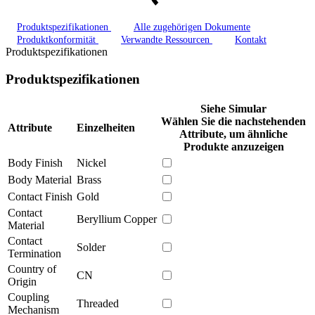
Produktspezifikationen
Alle zugehörigen Dokumente
Produktkonformität
Verwandte Ressourcen
Kontakt
Produktspezifikationen
Produktspezifikationen
Siehe Simular
Wählen Sie die nachstehenden
Attribute
Einzelheiten
Attribute, um ähnliche
Produkte anzuzeigen
Body Finish
Nickel
Body Material
Brass
Contact Finish
Gold
Contact
Beryllium Copper
Material
Contact
Solder
Termination
Country of
CN
Origin
Coupling
Threaded
Mechanism