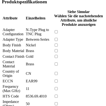
Produktspezifikationen
Siehe Simular
Wählen Sie die nachstehenden
Attribute
Einzelheiten
Attribute, um ähnliche
Produkte anzuzeigen
Adapter
N-Type Plug to
Configuration
TNC Plug
Adapter Type
Between-Series
Body Finish
Nickel
Body Material
Brass
Contact Finish
Gold
Contact
Brass
Material
Country of
CN
Origin
ECCN
EAR99
Frequency
11
(Max GHz)
HTS Code
8536.69.4010
Impedance
50
(Ohms)