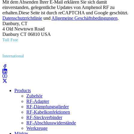
Mit dem Absenden Ihrer E-Mail erklären Sie sich damit
einverstanden, gelegentliche Updates von Amphenol RF zu
erhalten.Diese Seite ist durch reCAPTCHA und Google geschützt.
Datenschutzrichtlinie
und
Allgemeine Geschäftsbedingungen
.
Danbury, CT
4 Old Newtown Road
Danbury CT 06810 USA
Toll Free
(800) 627​-7100
International
(203) 743​-9272
Products
Zubehör
RF-Adapter
RF-Dämpfungsglieder
RF-Kabelkonfektionen
RF-Steckverbinder
RF-Abschlusswiderstände
Werkzeuge
Märkte