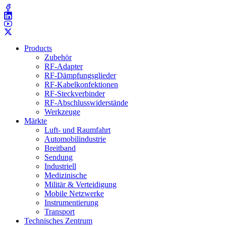
Products
Zubehör
RF-Adapter
RF-Dämpfungsglieder
RF-Kabelkonfektionen
RF-Steckverbinder
RF-Abschlusswiderstände
Werkzeuge
Märkte
Luft- und Raumfahrt
Automobilindustrie
Breitband
Sendung
Industriell
Medizinische
Militär & Verteidigung
Mobile Netzwerke
Instrumentierung
Transport
Technisches Zentrum