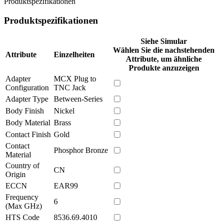
Produktspezifikationen
Produktspezifikationen
Siehe Simular
Wählen Sie die nachstehenden
Attribute
Einzelheiten
Attribute, um ähnliche
Produkte anzuzeigen
Adapter
MCX Plug to
Configuration
TNC Jack
Adapter Type
Between-Series
Body Finish
Nickel
Body Material
Brass
Contact Finish
Gold
Contact
Phosphor Bronze
Material
Country of
CN
Origin
ECCN
EAR99
Frequency
6
(Max GHz)
HTS Code
8536.69.4010