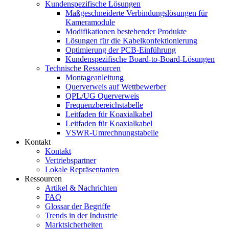
Kundenspezifische Lösungen
Maßgeschneiderte Verbindungslösungen für
Kameramodule
Modifikationen bestehender Produkte
Lösungen für die Kabelkonfektionierung
Optimierung der PCB-Einführung
Kundenspezifische Board-to-Board-Lösungen
Technische Ressourcen
Montageanleitung
Querverweis auf Wettbewerber
QPL/UG Querverweis
Frequenzbereichstabelle
Leitfaden für Koaxialkabel
Leitfaden für Koaxialkabel
VSWR-Umrechnungstabelle
Kontakt
Kontakt
Vertriebspartner
Lokale Repräsentanten
Ressourcen
Artikel & Nachrichten
FAQ
Glossar der Begriffe
Trends in der Industrie
Marktsicherheiten