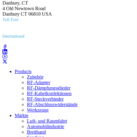
Danbury, CT
4 Old Newtown Road
Danbury CT 06810 USA
Toll Free
(800) 627​-7100
International
(203) 743​-9272
Products
Zubehör
RF-Adapter
RF-Dämpfungsglieder
RF-Kabelkonfektionen
RF-Steckverbinder
RF-Abschlusswiderstände
Werkzeuge
Märkte
Luft- und Raumfahrt
Automobilindustrie
Breitband