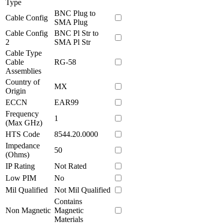
Type
BNC Plug to
Cable Config
SMA Plug
Cable Config
BNC Pl Str to
2
SMA Pl Str
Cable Type
Cable
RG-58
Assemblies
Country of
MX
Origin
ECCN
EAR99
Frequency
1
(Max GHz)
HTS Code
8544.20.0000
Impedance
50
(Ohms)
IP Rating
Not Rated
Low PIM
No
Mil Qualified
Not Mil Qualified
Contains
Non Magnetic
Magnetic
Materials