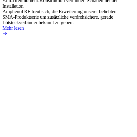
Anti-Drehmoment-Konstruktion verhindert Schäden bei der
Erweit
Installation
verlu
Amphenol RF freut sich, die Erweiterung unserer beliebten
Amphe
SMA-Produktserie um zusätzliche verdrehsichere, gerade
Produ
Lötsteckverbinder bekannt zu geben.
die fü
Mehr lesen
Mehr 