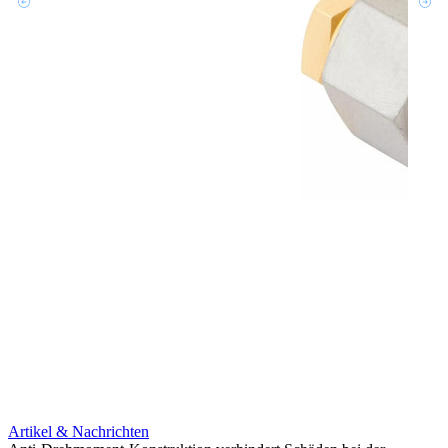
Artikel & Nachrichten
Artik