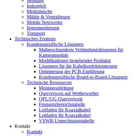
Sendung
Industriell
Medizinische
Militär & Verteidigung
Mobile Netzwerke
Instrumentierung
Transport
Technisches Zentrum
Kundenspezifische Lösungen
Maßgeschneiderte Verbindungslösungen für
Kameramodule
Modifikationen bestehender Produkte
Lösungen für die Kabelkonfektionierung
Optimierung der PCB-Einführung
Kundenspezifische Board-to-Board-Lösungen
Technische Ressourcen
Montageanleitung
Querverweis auf Wettbewerber
QPL/UG Querverweis
Frequenzbereichstabelle
Leitfaden für Koaxialkabel
Leitfaden für Koaxialkabel
VSWR-Umrechnungstabelle
Kontakt
Kontakt