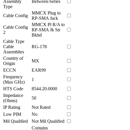
Assembly
Between-Series
Type
MMCX Plug to
Cable Config
RP-SMA Jack
MMCX Pl R/A to
Cable Config
RP-SMA Jk Str
2
Bkhd
Cable Type
Cable
RG-178
Assemblies
Country of
MX
Origin
ECCN
EAR99
Frequency
1
(Max GHz)
HTS Code
8544.20.0000
Impedance
50
(Ohms)
IP Rating
Not Rated
Low PIM
No
Mil Qualified
Not Mil Qualified
Contains