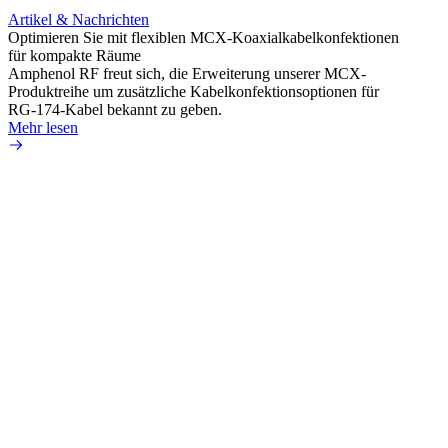
Artikel & Nachrichten
Artik
Optimieren Sie mit flexiblen MCX-Koaxialkabelkonfektionen
Erweit
für kompakte Räume
Konnek
Amphenol RF freut sich, die Erweiterung unserer MCX-
Amphe
Produktreihe um zusätzliche Kabelkonfektionsoptionen für
Produk
RG-174-Kabel bekannt zu geben.
einer 
Mehr lesen
könne
Mehr 