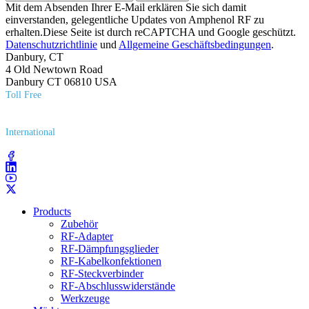
Mit dem Absenden Ihrer E-Mail erklären Sie sich damit
einverstanden, gelegentliche Updates von Amphenol RF zu
erhalten.Diese Seite ist durch reCAPTCHA und Google geschützt.
Datenschutzrichtlinie
und
Allgemeine Geschäftsbedingungen
.
Danbury, CT
4 Old Newtown Road
Danbury CT 06810 USA
Toll Free
(800) 627​-7100
International
(203) 743​-9272
Products
Zubehör
RF-Adapter
RF-Dämpfungsglieder
RF-Kabelkonfektionen
RF-Steckverbinder
RF-Abschlusswiderstände
Werkzeuge