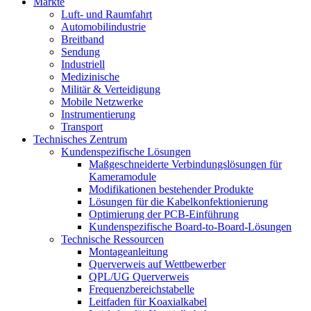
Märkte
Luft- und Raumfahrt
Automobilindustrie
Breitband
Sendung
Industriell
Medizinische
Militär & Verteidigung
Mobile Netzwerke
Instrumentierung
Transport
Technisches Zentrum
Kundenspezifische Lösungen
Maßgeschneiderte Verbindungslösungen für
Kameramodule
Modifikationen bestehender Produkte
Lösungen für die Kabelkonfektionierung
Optimierung der PCB-Einführung
Kundenspezifische Board-to-Board-Lösungen
Technische Ressourcen
Montageanleitung
Querverweis auf Wettbewerber
QPL/UG Querverweis
Frequenzbereichstabelle
Leitfaden für Koaxialkabel