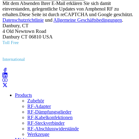
Mit dem Absenden Ihrer E-Mail erklären Sie sich damit
einverstanden, gelegentliche Updates von Amphenol RF zu
erhalten.Diese Seite ist durch reCAPTCHA und Google geschützt.
Datenschutzrichtlinie
und
Allgemeine Geschäftsbedingungen
.
Danbury, CT
4 Old Newtown Road
Danbury CT 06810 USA
Toll Free
(800) 627​-7100
International
(203) 743​-9272
Products
Zubehör
RF-Adapter
RF-Dämpfungsglieder
RF-Kabelkonfektionen
RF-Steckverbinder
RF-Abschlusswiderstände
Werkzeuge