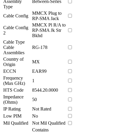
Assembly
Between-Series
Type
MMCX Plug to
Cable Config
RP-SMA Jack
MMCX Pl R/A to
Cable Config
RP-SMA Jk Str
2
Bkhd
Cable Type
Cable
RG-178
Assemblies
Country of
MX
Origin
ECCN
EAR99
Frequency
1
(Max GHz)
HTS Code
8544.20.0000
Impedance
50
(Ohms)
IP Rating
Not Rated
Low PIM
No
Mil Qualified
Not Mil Qualified
Contains