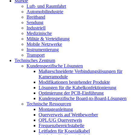
Märkte
Luft- und Raumfahrt
Automobilindustrie
Breitband
Sendung
Industriell
Medizinische
Militär & Verteidigung
Mobile Netzwerke
Instrumentierung
Transport
Technisches Zentrum
Kundenspezifische Lösungen
Maßgeschneiderte Verbindungslösungen für
Kameramodule
Modifikationen bestehender Produkte
Lösungen für die Kabelkonfektionierung
Optimierung der PCB-Einführung
Kundenspezifische Board-to-Board-Lösungen
Technische Ressourcen
Montageanleitung
Querverweis auf Wettbewerber
QPL/UG Querverweis
Frequenzbereichstabelle
Leitfaden für Koaxialkabel