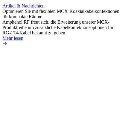
Artikel & Nachrichten
Artik
Optimieren Sie mit flexiblen MCX-Koaxialkabelkonfektionen
Erweit
für kompakte Räume
Konnek
Amphenol RF freut sich, die Erweiterung unserer MCX-
Amphe
Produktreihe um zusätzliche Kabelkonfektionsoptionen für
Produk
RG-174-Kabel bekannt zu geben.
einer 
Mehr lesen
könne
Mehr 