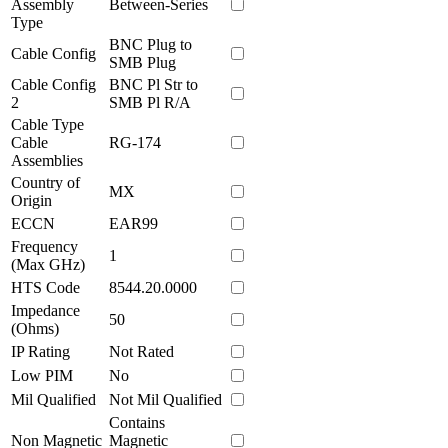
Assembly
Between-Series
Type
BNC Plug to
Cable Config
SMB Plug
Cable Config
BNC Pl Str to
2
SMB Pl R/A
Cable Type
Cable
RG-174
Assemblies
Country of
MX
Origin
ECCN
EAR99
Frequency
1
(Max GHz)
HTS Code
8544.20.0000
Impedance
50
(Ohms)
IP Rating
Not Rated
Low PIM
No
Mil Qualified
Not Mil Qualified
Contains
Non Magnetic
Magnetic