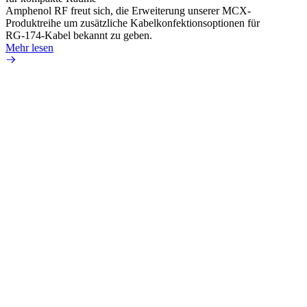
Amphenol RF freut sich, die Erweiterung unserer MCX-
Amphe
Produktreihe um zusätzliche Kabelkonfektionsoptionen für
Produk
RG-174-Kabel bekannt zu geben.
einer 
Mehr lesen
könne
Mehr 