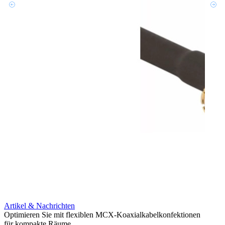
Artikel & Nachrichten
Artik
Optimieren Sie mit flexiblen MCX-Koaxialkabelkonfektionen
Erweit
für kompakte Räume
Konnek