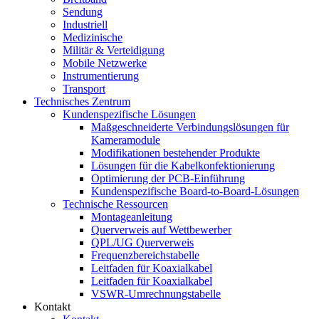
Sendung
Industriell
Medizinische
Militär & Verteidigung
Mobile Netzwerke
Instrumentierung
Transport
Technisches Zentrum
Kundenspezifische Lösungen
Maßgeschneiderte Verbindungslösungen für
Kameramodule
Modifikationen bestehender Produkte
Lösungen für die Kabelkonfektionierung
Optimierung der PCB-Einführung
Kundenspezifische Board-to-Board-Lösungen
Technische Ressourcen
Montageanleitung
Querverweis auf Wettbewerber
QPL/UG Querverweis
Frequenzbereichstabelle
Leitfaden für Koaxialkabel
Leitfaden für Koaxialkabel
VSWR-Umrechnungstabelle
Kontakt