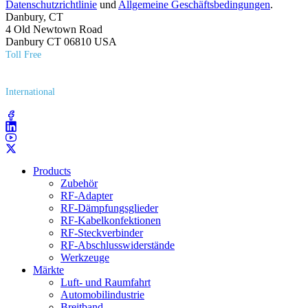
Datenschutzrichtlinie
und
Allgemeine Geschäftsbedingungen
.
Danbury, CT
4 Old Newtown Road
Danbury CT 06810 USA
Toll Free
(800) 627​-7100
International
(203) 743​-9272
Products
Zubehör
RF-Adapter
RF-Dämpfungsglieder
RF-Kabelkonfektionen
RF-Steckverbinder
RF-Abschlusswiderstände
Werkzeuge
Märkte
Luft- und Raumfahrt
Automobilindustrie
Breitband