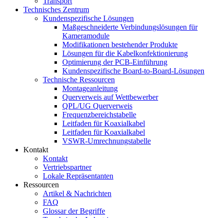
Transport
Technisches Zentrum
Kundenspezifische Lösungen
Maßgeschneiderte Verbindungslösungen für
Kameramodule
Modifikationen bestehender Produkte
Lösungen für die Kabelkonfektionierung
Optimierung der PCB-Einführung
Kundenspezifische Board-to-Board-Lösungen
Technische Ressourcen
Montageanleitung
Querverweis auf Wettbewerber
QPL/UG Querverweis
Frequenzbereichstabelle
Leitfaden für Koaxialkabel
Leitfaden für Koaxialkabel
VSWR-Umrechnungstabelle
Kontakt
Kontakt
Vertriebspartner
Lokale Repräsentanten
Ressourcen
Artikel & Nachrichten
FAQ
Glossar der Begriffe