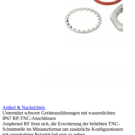
Artik
Integr
HD-BN
Artikel & Nachrichten
Amphe
Unterstützt schwere Geräteausführungen mit wasserdichten
HD-BN
IP67 RP-TNC-Anschlüssen
zu kön
Amphenol RF freut sich, die Erweiterung der beliebten TNC-
Einsa
Schnittstelle im Miniaturformat um zusätzliche Konfigurationen
durch 
mit umgekehrter Polarität bekannt zu geben.
Mehr 