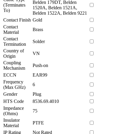
Belden 179DT, Belden
(Terminates
1520A, Belden 1521A,
To)
Belden 1522A, Belden 9221
Contact Finish
Gold
Contact
Brass
Material
Contact
Solder
Termination
Country of
VN
Origin
Coupling
Push-on
Mechanism
ECCN
EAR99
Frequency
6
(Max GHz)
Gender
Plug
HTS Code
8536.69.4010
Impedance
75
(Ohms)
Insulator
PTFE
Material
IP Rating
Not Rated