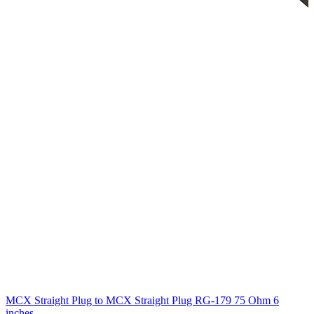
MCX Straight Plug to MCX Straight Plug RG-179 75 Ohm 6
inches