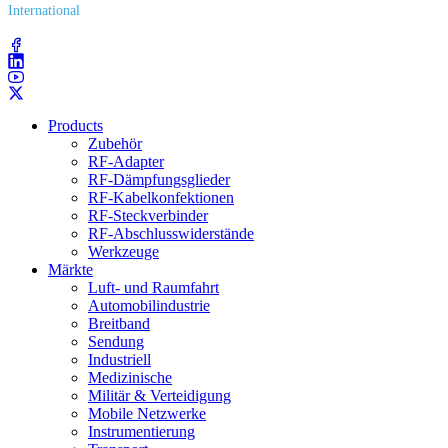
International
(203) 743​-9272
Products
Zubehör
RF-Adapter
RF-Dämpfungsglieder
RF-Kabelkonfektionen
RF-Steckverbinder
RF-Abschlusswiderstände
Werkzeuge
Märkte
Luft- und Raumfahrt
Automobilindustrie
Breitband
Sendung
Industriell
Medizinische
Militär & Verteidigung
Mobile Netzwerke
Instrumentierung