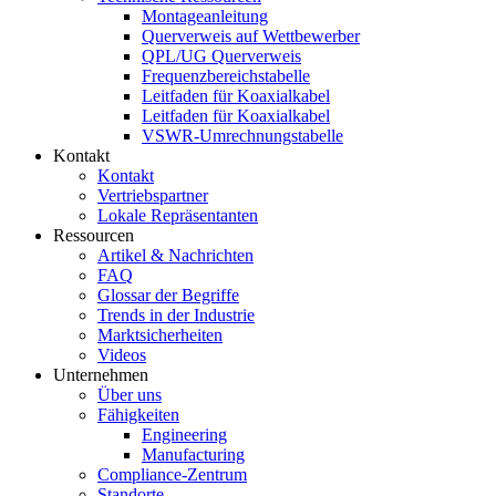
Montageanleitung
Querverweis auf Wettbewerber
QPL/UG Querverweis
Frequenzbereichstabelle
Leitfaden für Koaxialkabel
Leitfaden für Koaxialkabel
VSWR-Umrechnungstabelle
Kontakt
Kontakt
Vertriebspartner
Lokale Repräsentanten
Ressourcen
Artikel & Nachrichten
FAQ
Glossar der Begriffe
Trends in der Industrie
Marktsicherheiten
Videos
Unternehmen
Über uns
Fähigkeiten
Engineering
Manufacturing
Compliance-Zentrum
Standorte