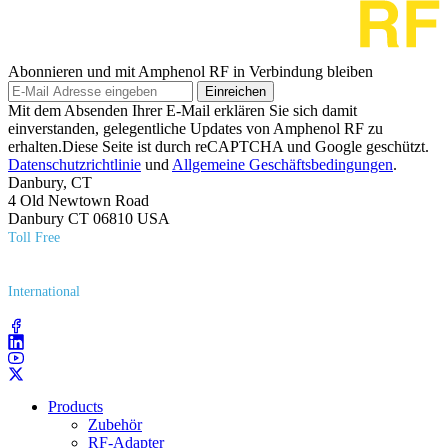
Abonnieren und mit Amphenol RF in Verbindung bleiben
Einreichen
Mit dem Absenden Ihrer E-Mail erklären Sie sich damit
einverstanden, gelegentliche Updates von Amphenol RF zu
erhalten.Diese Seite ist durch reCAPTCHA und Google geschützt.
Datenschutzrichtlinie
und
Allgemeine Geschäftsbedingungen
.
Danbury, CT
4 Old Newtown Road
Danbury CT 06810 USA
Toll Free
(800) 627​-7100
International
(203) 743​-9272
Products
Zubehör
RF-Adapter