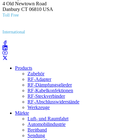
4 Old Newtown Road
Danbury CT 06810 USA
Toll Free
(800) 627​-7100
International
(203) 743​-9272
Products
Zubehör
RF-Adapter
RF-Dämpfungsglieder
RF-Kabelkonfektionen
RF-Steckverbinder
RF-Abschlusswiderstände
Werkzeuge
Märkte
Luft- und Raumfahrt
Automobilindustrie
Breitband
Sendung