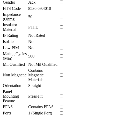
Gender
Jack
HTS Code
8536.69.4010
Impedance
50
(Ohms)
Insulator
PTFE
Material
IP Rating
Not Rated
Isolated
No
Low PIM
No
Mating Cycles
500
(Min)
Mil Qualified
Not Mil Qualified
Contains
Non Magnetic
Magnetic
Materials
Orientation
Straight
Panel
Mounting
Press-Fit
Feature
PFAS
Contains PFAS
Ports
1 (Single Port)