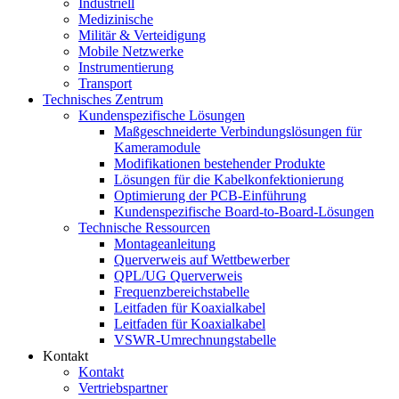
Industriell
Medizinische
Militär & Verteidigung
Mobile Netzwerke
Instrumentierung
Transport
Technisches Zentrum
Kundenspezifische Lösungen
Maßgeschneiderte Verbindungslösungen für
Kameramodule
Modifikationen bestehender Produkte
Lösungen für die Kabelkonfektionierung
Optimierung der PCB-Einführung
Kundenspezifische Board-to-Board-Lösungen
Technische Ressourcen
Montageanleitung
Querverweis auf Wettbewerber
QPL/UG Querverweis
Frequenzbereichstabelle
Leitfaden für Koaxialkabel
Leitfaden für Koaxialkabel
VSWR-Umrechnungstabelle
Kontakt
Kontakt
Vertriebspartner