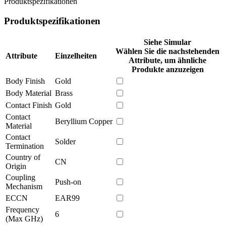
Produktspezifikationen
Produktspezifikationen
Siehe Simular
Wählen Sie die nachstehenden
Attribute
Einzelheiten
Attribute, um ähnliche
Produkte anzuzeigen
Body Finish
Gold
Body Material
Brass
Contact Finish
Gold
Contact
Beryllium Copper
Material
Contact
Solder
Termination
Country of
CN
Origin
Coupling
Push-on
Mechanism
ECCN
EAR99
Frequency
6
(Max GHz)