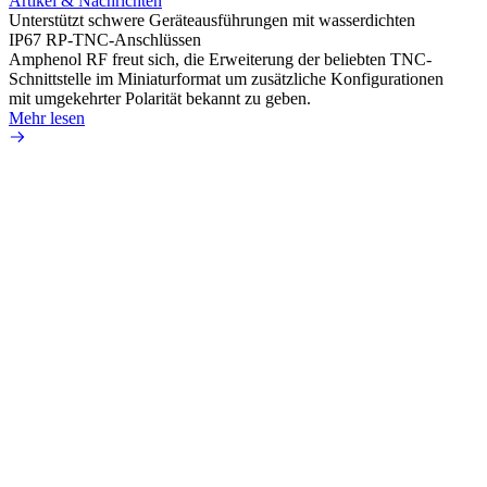
Artikel & Nachrichten
Amphe
Unterstützt schwere Geräteausführungen mit wasserdichten
HD-BN
IP67 RP-TNC-Anschlüssen
zu kön
Amphenol RF freut sich, die Erweiterung der beliebten TNC-
Einsa
Schnittstelle im Miniaturformat um zusätzliche Konfigurationen
durch 
mit umgekehrter Polarität bekannt zu geben.
Mehr 
Mehr lesen