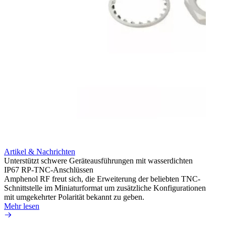
Artik
Integr
HD-BN
Artikel & Nachrichten
Amphe
Unterstützt schwere Geräteausführungen mit wasserdichten
HD-BN
IP67 RP-TNC-Anschlüssen
zu kön
Amphenol RF freut sich, die Erweiterung der beliebten TNC-
Einsa
Schnittstelle im Miniaturformat um zusätzliche Konfigurationen
durch 
mit umgekehrter Polarität bekannt zu geben.
Mehr 
Mehr lesen