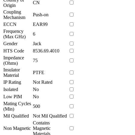
CN
Origin
Coupling
Push-on
Mechanism
ECCN
EAR99
Frequency
6
(Max GHz)
Gender
Jack
HTS Code
8536.69.4010
Impedance
75
(Ohms)
Insulator
PTFE
Material
IP Rating
Not Rated
Isolated
No
Low PIM
No
Mating Cycles
500
(Min)
Mil Qualified
Not Mil Qualified
Contains
Non Magnetic
Magnetic
Materials