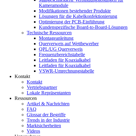
Kameramodule
Modifikationen bestehender Produkte
Lösungen für die Kabelkonfektionierung
Optimierung der PCB-Einführung
Kundenspezifische Board-to-Board-Lösungen
Technische Ressourcen
Montageanleitung
Querverweis auf Wettbewerber
QPL/UG Querverweis
Frequenzbereichstabelle
Leitfaden für Koaxialkabel
Leitfaden für Koaxialkabel
VSWR-Umrechnungstabelle
Kontakt
Kontakt
Vertriebspartner
Lokale Repräsentanten
Ressourcen
Artikel & Nachrichten
FAQ
Glossar der Begriffe
Trends in der Industrie
Marktsicherheiten
Videos