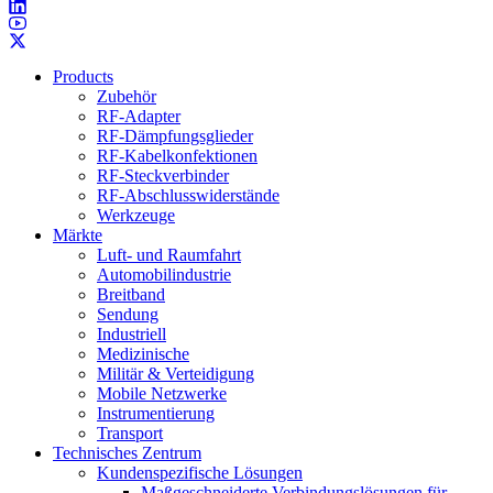
Products
Zubehör
RF-Adapter
RF-Dämpfungsglieder
RF-Kabelkonfektionen
RF-Steckverbinder
RF-Abschlusswiderstände
Werkzeuge
Märkte
Luft- und Raumfahrt
Automobilindustrie
Breitband
Sendung
Industriell
Medizinische
Militär & Verteidigung
Mobile Netzwerke
Instrumentierung
Transport
Technisches Zentrum
Kundenspezifische Lösungen
Maßgeschneiderte Verbindungslösungen für