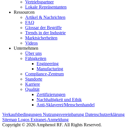
Vertriebspartner
Lokale Repräsentanten
Ressourcen
Artikel & Nachrichten
FAQ
Glossar der Begriffe
Trends in der Industrie
Marktsicherheiten
Videos
Unternehmen
Über uns
Fähigkeiten
Engineering
Manufacturing
Compliance-Zentrum
Standorte
Karriere
Qualität
Zertifizierungen
Nachhaltigkeit und Ethik
Anti-Sklaverei/Menschenhandel
Verkaufsbedingungen
Nutzungsvereinbarung
Datenschutzerklärung
Sitemap
Logos
Extranet-Anmeldung
Copyright © 2026 Amphenol RF. All Rights Reserved.