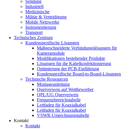
Sendung
Industriell
Medizinische
Militär & Verteidigung
Mobile Netzwerke
Instrumentierung
Transport
Technisches Zentrum
Kundenspezifische Lösungen
Maßgeschneiderte Verbindungslösungen für
Kameramodule
Modifikationen bestehender Produkte
Lösungen für die Kabelkonfektionierung
Optimierung der PCB-Einführung
Kundenspezifische Board-to-Board-Lösungen
Technische Ressourcen
Montageanleitung
Querverweis auf Wettbewerber
QPL/UG Querverweis
Frequenzbereichstabelle
Leitfaden für Koaxialkabel
Leitfaden für Koaxialkabel
VSWR-Umrechnungstabelle
Kontakt
Kontakt