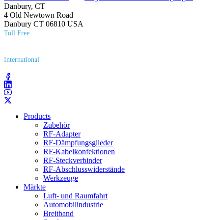
Danbury, CT
4 Old Newtown Road
Danbury CT 06810 USA
Toll Free
(800) 627​-7100
International
(203) 743​-9272
Products
Zubehör
RF-Adapter
RF-Dämpfungsglieder
RF-Kabelkonfektionen
RF-Steckverbinder
RF-Abschlusswiderstände
Werkzeuge
Märkte
Luft- und Raumfahrt
Automobilindustrie
Breitband