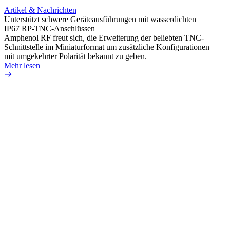
HD-BN
Artikel & Nachrichten
Amphe
Unterstützt schwere Geräteausführungen mit wasserdichten
HD-BN
IP67 RP-TNC-Anschlüssen
zu kön
Amphenol RF freut sich, die Erweiterung der beliebten TNC-
Einsa
Schnittstelle im Miniaturformat um zusätzliche Konfigurationen
durch 
mit umgekehrter Polarität bekannt zu geben.
Mehr 
Mehr lesen