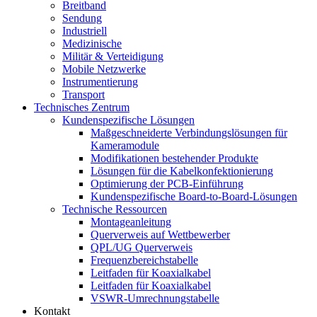
Breitband
Sendung
Industriell
Medizinische
Militär & Verteidigung
Mobile Netzwerke
Instrumentierung
Transport
Technisches Zentrum
Kundenspezifische Lösungen
Maßgeschneiderte Verbindungslösungen für
Kameramodule
Modifikationen bestehender Produkte
Lösungen für die Kabelkonfektionierung
Optimierung der PCB-Einführung
Kundenspezifische Board-to-Board-Lösungen
Technische Ressourcen
Montageanleitung
Querverweis auf Wettbewerber
QPL/UG Querverweis
Frequenzbereichstabelle
Leitfaden für Koaxialkabel
Leitfaden für Koaxialkabel
VSWR-Umrechnungstabelle
Kontakt