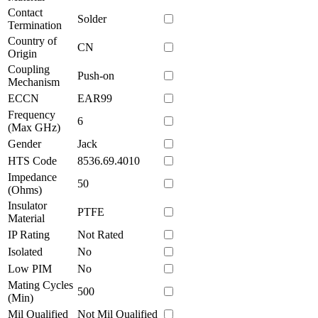
Contact
Solder
Termination
Country of
CN
Origin
Coupling
Push-on
Mechanism
ECCN
EAR99
Frequency
6
(Max GHz)
Gender
Jack
HTS Code
8536.69.4010
Impedance
50
(Ohms)
Insulator
PTFE
Material
IP Rating
Not Rated
Isolated
No
Low PIM
No
Mating Cycles
500
(Min)
Mil Qualified
Not Mil Qualified