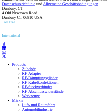
Datenschutzrichtlinie
und
Allgemeine Geschäftsbedingungen
.
Danbury, CT
4 Old Newtown Road
Danbury CT 06810 USA
Toll Free
(800) 627​-7100
International
(203) 743​-9272
Products
Zubehör
RF-Adapter
RF-Dämpfungsglieder
RF-Kabelkonfektionen
RF-Steckverbinder
RF-Abschlusswiderstände
Werkzeuge
Märkte
Luft- und Raumfahrt
Automobilindustrie