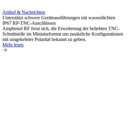
Integr
HD-BN
Artikel & Nachrichten
Amphe
Unterstützt schwere Geräteausführungen mit wasserdichten
HD-BN
IP67 RP-TNC-Anschlüssen
zu kön
Amphenol RF freut sich, die Erweiterung der beliebten TNC-
Einsa
Schnittstelle im Miniaturformat um zusätzliche Konfigurationen
durch 
mit umgekehrter Polarität bekannt zu geben.
Mehr 
Mehr lesen