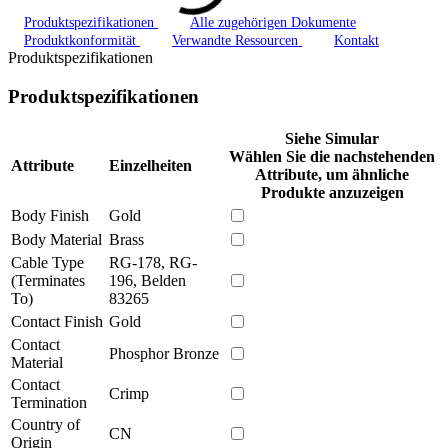
Produktspezifikationen
Alle zugehörigen Dokumente
Produktkonformität
Verwandte Ressourcen
Kontakt
Produktspezifikationen
Produktspezifikationen
Siehe Simular
Wählen Sie die nachstehenden
Attribute
Einzelheiten
Attribute, um ähnliche
Produkte anzuzeigen
Body Finish
Gold
Body Material
Brass
Cable Type
RG-178, RG-
(Terminates
196, Belden
To)
83265
Contact Finish
Gold
Contact
Phosphor Bronze
Material
Contact
Crimp
Termination
Country of
CN
Origin