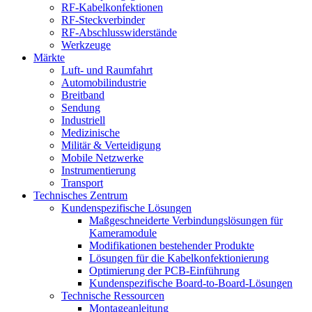
RF-Kabelkonfektionen
RF-Steckverbinder
RF-Abschlusswiderstände
Werkzeuge
Märkte
Luft- und Raumfahrt
Automobilindustrie
Breitband
Sendung
Industriell
Medizinische
Militär & Verteidigung
Mobile Netzwerke
Instrumentierung
Transport
Technisches Zentrum
Kundenspezifische Lösungen
Maßgeschneiderte Verbindungslösungen für
Kameramodule
Modifikationen bestehender Produkte
Lösungen für die Kabelkonfektionierung
Optimierung der PCB-Einführung
Kundenspezifische Board-to-Board-Lösungen
Technische Ressourcen
Montageanleitung