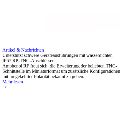
Artik
Integr
HD-BN
Artikel & Nachrichten
Amphe
Unterstützt schwere Geräteausführungen mit wasserdichten
HD-BN
IP67 RP-TNC-Anschlüssen
zu kön
Amphenol RF freut sich, die Erweiterung der beliebten TNC-
Einsa
Schnittstelle im Miniaturformat um zusätzliche Konfigurationen
durch 
mit umgekehrter Polarität bekannt zu geben.
Mehr 
Mehr lesen