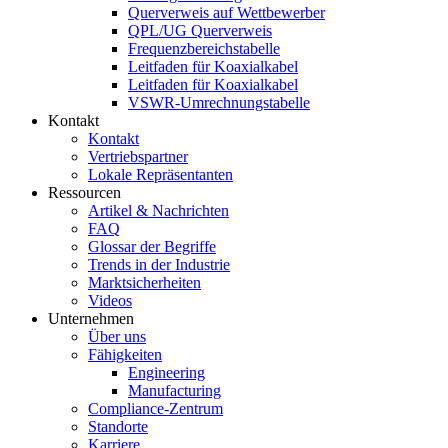
Querverweis auf Wettbewerber
QPL/UG Querverweis
Frequenzbereichstabelle
Leitfaden für Koaxialkabel
Leitfaden für Koaxialkabel
VSWR-Umrechnungstabelle
Kontakt
Kontakt
Vertriebspartner
Lokale Repräsentanten
Ressourcen
Artikel & Nachrichten
FAQ
Glossar der Begriffe
Trends in der Industrie
Marktsicherheiten
Videos
Unternehmen
Über uns
Fähigkeiten
Engineering
Manufacturing
Compliance-Zentrum
Standorte
Karriere