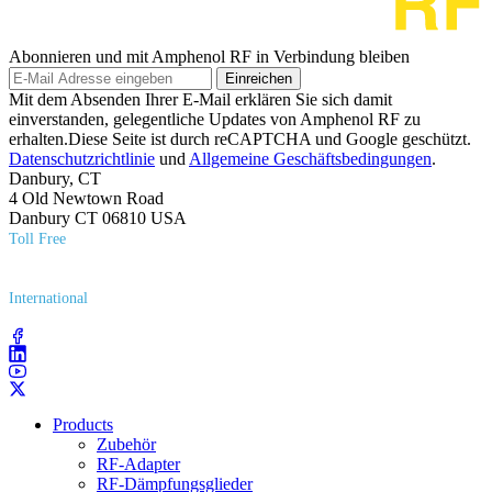
Abonnieren und mit Amphenol RF in Verbindung bleiben
Einreichen
Mit dem Absenden Ihrer E-Mail erklären Sie sich damit
einverstanden, gelegentliche Updates von Amphenol RF zu
erhalten.Diese Seite ist durch reCAPTCHA und Google geschützt.
Datenschutzrichtlinie
und
Allgemeine Geschäftsbedingungen
.
Danbury, CT
4 Old Newtown Road
Danbury CT 06810 USA
Toll Free
(800) 627​-7100
International
(203) 743​-9272
Products
Zubehör
RF-Adapter
RF-Dämpfungsglieder