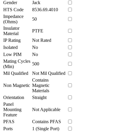
Gender
Jack
HTS Code
8536.69.4010
Impedance
50
(Ohms)
Insulator
PTFE
Material
IP Rating
Not Rated
Isolated
No
Low PIM
No
Mating Cycles
500
(Min)
Mil Qualified
Not Mil Qualified
Contains
Non Magnetic
Magnetic
Materials
Orientation
Straight
Panel
Mounting
Not Applicable
Feature
PFAS
Contains PFAS
Ports
1 (Single Port)