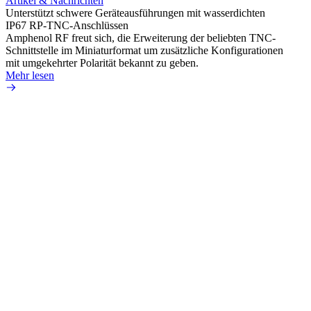
Artikel & Nachrichten
Amphe
Unterstützt schwere Geräteausführungen mit wasserdichten
HD-BN
IP67 RP-TNC-Anschlüssen
zu kön
Amphenol RF freut sich, die Erweiterung der beliebten TNC-
Einsa
Schnittstelle im Miniaturformat um zusätzliche Konfigurationen
durch 
mit umgekehrter Polarität bekannt zu geben.
Mehr 
Mehr lesen