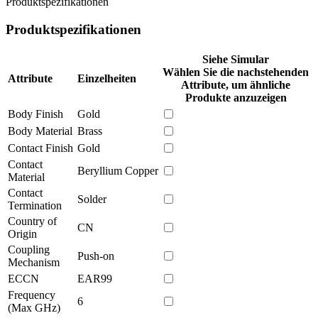
Produktspezifikationen
Produktspezifikationen
Siehe Simular
Wählen Sie die nachstehenden
Attribute
Einzelheiten
Attribute, um ähnliche
Produkte anzuzeigen
Body Finish
Gold
Body Material
Brass
Contact Finish
Gold
Contact
Beryllium Copper
Material
Contact
Solder
Termination
Country of
CN
Origin
Coupling
Push-on
Mechanism
ECCN
EAR99
Frequency
6
(Max GHz)