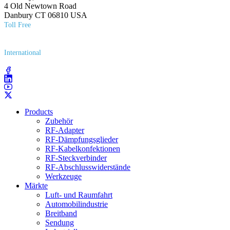
4 Old Newtown Road
Danbury CT 06810 USA
Toll Free
(800) 627​-7100
International
(203) 743​-9272
Products
Zubehör
RF-Adapter
RF-Dämpfungsglieder
RF-Kabelkonfektionen
RF-Steckverbinder
RF-Abschlusswiderstände
Werkzeuge
Märkte
Luft- und Raumfahrt
Automobilindustrie
Breitband
Sendung