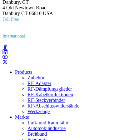
Danbury, CT
4 Old Newtown Road
Danbury CT 06810 USA
Toll Free
(800) 627​-7100
International
(203) 743​-9272
Products
Zubehör
RF-Adapter
RF-Dämpfungsglieder
RF-Kabelkonfektionen
RF-Steckverbinder
RF-Abschlusswiderstände
Werkzeuge
Märkte
Luft- und Raumfahrt
Automobilindustrie
Breitband
Sendung