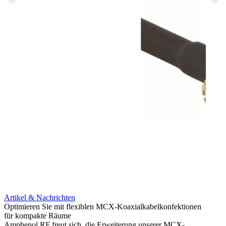
Artikel & Nachrichten
Artik
Optimieren Sie mit flexiblen MCX-Koaxialkabelkonfektionen
Erweit
für kompakte Räume
Konnek
Amphenol RF freut sich, die Erweiterung unserer MCX-
Amphe