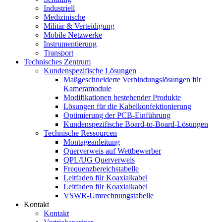
Industriell
Medizinische
Militär & Verteidigung
Mobile Netzwerke
Instrumentierung
Transport
Technisches Zentrum
Kundenspezifische Lösungen
Maßgeschneiderte Verbindungslösungen für
Kameramodule
Modifikationen bestehender Produkte
Lösungen für die Kabelkonfektionierung
Optimierung der PCB-Einführung
Kundenspezifische Board-to-Board-Lösungen
Technische Ressourcen
Montageanleitung
Querverweis auf Wettbewerber
QPL/UG Querverweis
Frequenzbereichstabelle
Leitfaden für Koaxialkabel
Leitfaden für Koaxialkabel
VSWR-Umrechnungstabelle
Kontakt
Kontakt