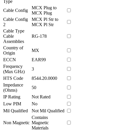
Type
MCX Plug to
Cable Config
MCX Plug
Cable Config
MCX Pl Str to
2
MCX Pl Str
Cable Type
Cable
RG-178
Assemblies
Country of
MX
Origin
ECCN
EAR99
Frequency
3
(Max GHz)
HTS Code
8544.20.0000
Impedance
50
(Ohms)
IP Rating
Not Rated
Low PIM
No
Mil Qualified
Not Mil Qualified
Contains
Non Magnetic
Magnetic
Materials