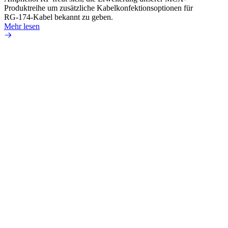
Produktreihe um zusätzliche Kabelkonfektionsoptionen für
Produk
RG-174-Kabel bekannt zu geben.
einer 
Mehr lesen
könne
Mehr 