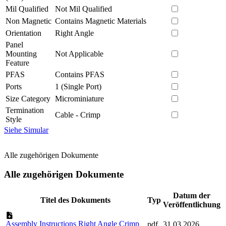
Mil Qualified
Not Mil Qualified
Non Magnetic
Contains Magnetic Materials
Orientation
Right Angle
Panel
Mounting
Not Applicable
Feature
PFAS
Contains PFAS
Ports
1 (Single Port)
Size Category
Microminiature
Termination
Cable - Crimp
Style
Siehe Simular
Alle zugehörigen Dokumente
Alle zugehörigen Dokumente
Datum der
Titel des Dokuments
Typ
Veröffentlichung
Assembly Instructions Right Angle Crimp
pdf
31.03.2026