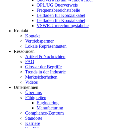
QPL/UG Querverweis
Frequenzbereichstabelle
Leitfaden für Koaxialkabel
Leitfaden für Koaxialkabel
VSWR-Umrechnungstabelle
Kontakt
Kontakt
Vertriebspartner
Lokale Repräsentanten
Ressourcen
Artikel & Nachrichten
FAQ
Glossar der Begriffe
Trends in der Industrie
Marktsicherheiten
Videos
Unternehmen
Über uns
Fähigkeiten
Engineering
Manufacturing
Compliance-Zentrum
Standorte
Karriere