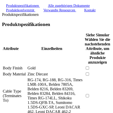
Produktspezifikationen
Alle zugehörigen Dokumente
Produktkonformität
Verwandte Ressourcen
Kontakt
Produktspezifikationen
Produktspezifikationen
Siehe Simular
Wählen Sie die
nachstehenden
Attribute
Einzelheiten
Attribute, um
ähnliche
Produkte
anzuzeigen
Body Finish
Gold
Body Material
Zinc Diecast
RG-174, RG-188, RG-316, Times
LMR-100A, Belden 7805A,
Belden 8216, Belden 83269,
Cable Type
Belden 83284, Belden 84316,
(Terminates
Times RG-174LL, Shikoku
To)
1.5DS-QFB-TA, Sumitomo
1.5DS-GXC-SP, Leoni DACAR
462, Leoni DACAR 462-2