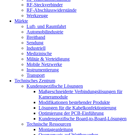
RF-Steckverbinder
RF-Abschlusswiderstände
Werkzeuge
Märkte
Luft- und Raumfahrt
Automobilindustrie
Breitband
Sendung
Industriell
Medizinische
Militär & Verteidigung
Mobile Netzwerke
Instrumentierung
Transport
Technisches Zentrum
Kundenspezifische Lösungen
Maßgeschneiderte Verbindungslösungen für
Kameramodule
Modifikationen bestehender Produkte
Lösungen für die Kabelkonfektionierung
Optimierung der PCB-Einführung
Kundenspezifische Board-to-Board-Lösungen
Technische Ressourcen
Montageanleitung
Querverweis auf Wettbewerber