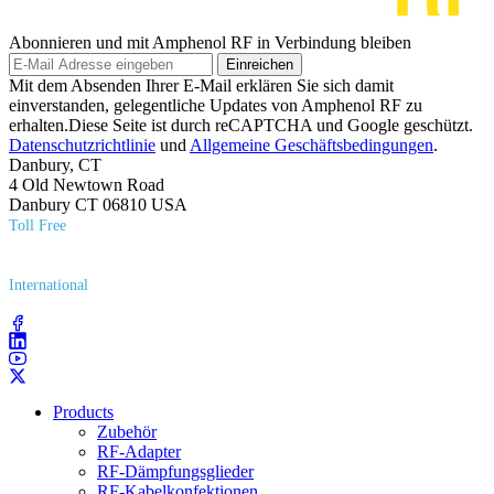
Abonnieren und mit Amphenol RF in Verbindung bleiben
Einreichen
Mit dem Absenden Ihrer E-Mail erklären Sie sich damit
einverstanden, gelegentliche Updates von Amphenol RF zu
erhalten.Diese Seite ist durch reCAPTCHA und Google geschützt.
Datenschutzrichtlinie
und
Allgemeine Geschäftsbedingungen
.
Danbury, CT
4 Old Newtown Road
Danbury CT 06810 USA
Toll Free
(800) 627​-7100
International
(203) 743​-9272
Products
Zubehör
RF-Adapter
RF-Dämpfungsglieder
RF-Kabelkonfektionen