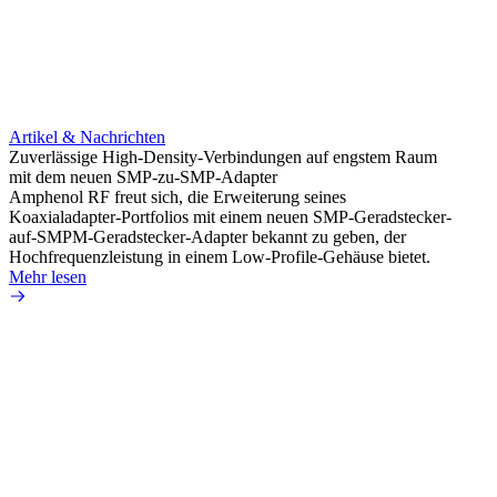
Artikel & Nachrichten
Artik
Zuverlässige High-Density-Verbindungen auf engstem Raum
Optim
mit dem neuen SMP-zu-SMP-Adapter
für k
Amphenol RF freut sich, die Erweiterung seines
Amphe
Koaxialadapter-Portfolios mit einem neuen SMP-Geradstecker-
Produk
auf-SMPM-Geradstecker-Adapter bekannt zu geben, der
RG-17
Hochfrequenzleistung in einem Low-Profile-Gehäuse bietet.
Mehr 
Mehr lesen