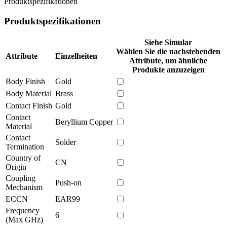
Produktspezifikationen
Produktspezifikationen
Siehe Simular
Wählen Sie die nachstehenden
Attribute
Einzelheiten
Attribute, um ähnliche
Produkte anzuzeigen
Body Finish
Gold
Body Material
Brass
Contact Finish
Gold
Contact
Beryllium Copper
Material
Contact
Solder
Termination
Country of
CN
Origin
Coupling
Push-on
Mechanism
ECCN
EAR99
Frequency
6
(Max GHz)