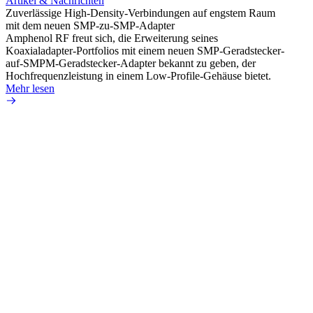
Artikel & Nachrichten
Artik
Zuverlässige High-Density-Verbindungen auf engstem Raum
Optim
mit dem neuen SMP-zu-SMP-Adapter
für k
Amphenol RF freut sich, die Erweiterung seines
Amphe
Koaxialadapter-Portfolios mit einem neuen SMP-Geradstecker-
Produk
auf-SMPM-Geradstecker-Adapter bekannt zu geben, der
RG-17
Hochfrequenzleistung in einem Low-Profile-Gehäuse bietet.
Mehr 
Mehr lesen