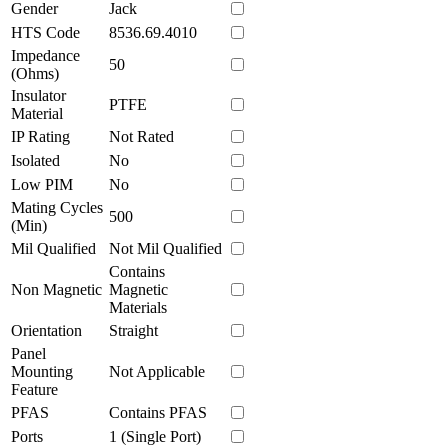
Gender
Jack
HTS Code
8536.69.4010
Impedance
50
(Ohms)
Insulator
PTFE
Material
IP Rating
Not Rated
Isolated
No
Low PIM
No
Mating Cycles
500
(Min)
Mil Qualified
Not Mil Qualified
Contains
Non Magnetic
Magnetic
Materials
Orientation
Straight
Panel
Mounting
Not Applicable
Feature
PFAS
Contains PFAS
Ports
1 (Single Port)