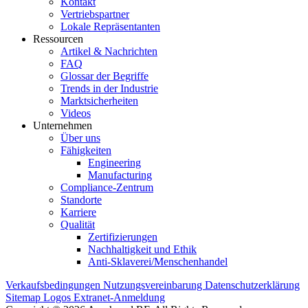
Kontakt
Vertriebspartner
Lokale Repräsentanten
Ressourcen
Artikel & Nachrichten
FAQ
Glossar der Begriffe
Trends in der Industrie
Marktsicherheiten
Videos
Unternehmen
Über uns
Fähigkeiten
Engineering
Manufacturing
Compliance-Zentrum
Standorte
Karriere
Qualität
Zertifizierungen
Nachhaltigkeit und Ethik
Anti-Sklaverei/Menschenhandel
Verkaufsbedingungen
Nutzungsvereinbarung
Datenschutzerklärung
Sitemap
Logos
Extranet-Anmeldung