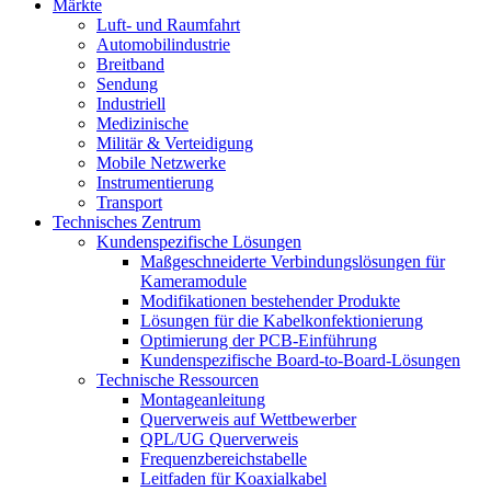
Märkte
Luft- und Raumfahrt
Automobilindustrie
Breitband
Sendung
Industriell
Medizinische
Militär & Verteidigung
Mobile Netzwerke
Instrumentierung
Transport
Technisches Zentrum
Kundenspezifische Lösungen
Maßgeschneiderte Verbindungslösungen für
Kameramodule
Modifikationen bestehender Produkte
Lösungen für die Kabelkonfektionierung
Optimierung der PCB-Einführung
Kundenspezifische Board-to-Board-Lösungen
Technische Ressourcen
Montageanleitung
Querverweis auf Wettbewerber
QPL/UG Querverweis
Frequenzbereichstabelle
Leitfaden für Koaxialkabel