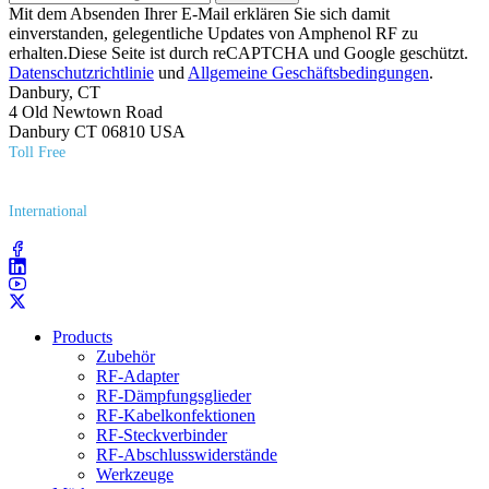
Mit dem Absenden Ihrer E-Mail erklären Sie sich damit
einverstanden, gelegentliche Updates von Amphenol RF zu
erhalten.Diese Seite ist durch reCAPTCHA und Google geschützt.
Datenschutzrichtlinie
und
Allgemeine Geschäftsbedingungen
.
Danbury, CT
4 Old Newtown Road
Danbury CT 06810 USA
Toll Free
(800) 627​-7100
International
(203) 743​-9272
Products
Zubehör
RF-Adapter
RF-Dämpfungsglieder
RF-Kabelkonfektionen
RF-Steckverbinder
RF-Abschlusswiderstände
Werkzeuge