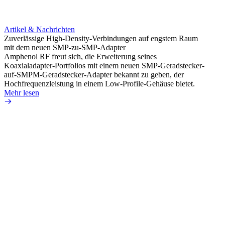
Artikel & Nachrichten
Artik
Zuverlässige High-Density-Verbindungen auf engstem Raum
Optim
mit dem neuen SMP-zu-SMP-Adapter
für k
Amphenol RF freut sich, die Erweiterung seines
Amphe
Koaxialadapter-Portfolios mit einem neuen SMP-Geradstecker-
Produk
auf-SMPM-Geradstecker-Adapter bekannt zu geben, der
RG-17
Hochfrequenzleistung in einem Low-Profile-Gehäuse bietet.
Mehr 
Mehr lesen