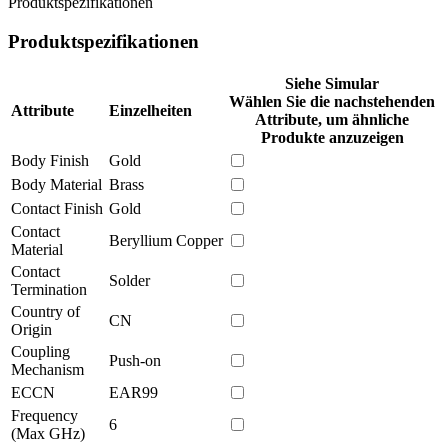
Produktspezifikationen
Produktspezifikationen
Siehe Simular
Wählen Sie die nachstehenden
Attribute
Einzelheiten
Attribute, um ähnliche
Produkte anzuzeigen
Body Finish
Gold
Body Material
Brass
Contact Finish
Gold
Contact
Beryllium Copper
Material
Contact
Solder
Termination
Country of
CN
Origin
Coupling
Push-on
Mechanism
ECCN
EAR99
Frequency
6
(Max GHz)