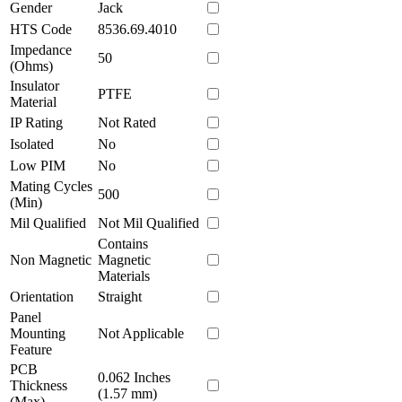
Gender
Jack
HTS Code
8536.69.4010
Impedance
50
(Ohms)
Insulator
PTFE
Material
IP Rating
Not Rated
Isolated
No
Low PIM
No
Mating Cycles
500
(Min)
Mil Qualified
Not Mil Qualified
Contains
Non Magnetic
Magnetic
Materials
Orientation
Straight
Panel
Mounting
Not Applicable
Feature
PCB
0.062 Inches
Thickness
(1.57 mm)
(Max)