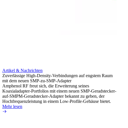
Artikel & Nachrichten
Artik
Zuverlässige High-Density-Verbindungen auf engstem Raum
Anti-
mit dem neuen SMP-zu-SMP-Adapter
Instal
Amphenol RF freut sich, die Erweiterung seines
Amphen
Koaxialadapter-Portfolios mit einem neuen SMP-Geradstecker-
SMA-P
auf-SMPM-Geradstecker-Adapter bekannt zu geben, der
Lötste
Hochfrequenzleistung in einem Low-Profile-Gehäuse bietet.
Mehr 
Mehr lesen