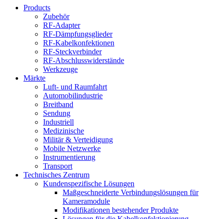
Products
Zubehör
RF-Adapter
RF-Dämpfungsglieder
RF-Kabelkonfektionen
RF-Steckverbinder
RF-Abschlusswiderstände
Werkzeuge
Märkte
Luft- und Raumfahrt
Automobilindustrie
Breitband
Sendung
Industriell
Medizinische
Militär & Verteidigung
Mobile Netzwerke
Instrumentierung
Transport
Technisches Zentrum
Kundenspezifische Lösungen
Maßgeschneiderte Verbindungslösungen für
Kameramodule
Modifikationen bestehender Produkte
Lösungen für die Kabelkonfektionierung