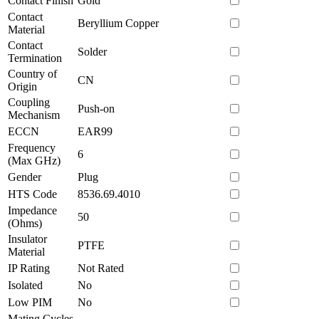
Contact Finish
Gold
Contact
Beryllium Copper
Material
Contact
Solder
Termination
Country of
CN
Origin
Coupling
Push-on
Mechanism
ECCN
EAR99
Frequency
6
(Max GHz)
Gender
Plug
HTS Code
8536.69.4010
Impedance
50
(Ohms)
Insulator
PTFE
Material
IP Rating
Not Rated
Isolated
No
Low PIM
No
Mating Cycles