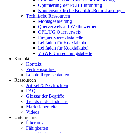
Optimierung der PCB-Einführung
Kundenspezifische Board-to-Board-Lösungen
Technische Ressourcen
Montageanleitung
Querverweis auf Wettbewerber
QPL/UG Querverweis
Frequenzbereichstabelle
Leitfaden für Koaxialkabel
Leitfaden für Koaxialkabel
VSWR-Umrechnungstabelle
Kontakt
Kontakt
Vertriebspartner
Lokale Repräsentanten
Ressourcen
Artikel & Nachrichten
FAQ
Glossar der Begriffe
Trends in der Industrie
Marktsicherheiten
Videos
Unternehmen
Über uns
Fähigkeiten