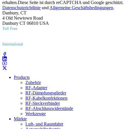
erhalten.Diese Seite ist durch reCAPTCHA und Google geschützt.
Datenschutzrichtlinie
und
Allgemeine Geschäftsbedingungen
.
Danbury, CT
4 Old Newtown Road
Danbury CT 06810 USA
Toll Free
(800) 627​-7100
International
(203) 743​-9272
Products
Zubehör
RF-Adapter
RF-Dämpfungsglieder
RF-Kabelkonfektionen
RF-Steckverbinder
RF-Abschlusswiderstände
Werkzeuge
Märkte
Luft- und Raumfahrt