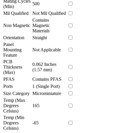
Mating Cycles
500
(Min)
Mil Qualified
Not Mil Qualified
Contains
Non Magnetic
Magnetic
Materials
Orientation
Straight
Panel
Mounting
Not Applicable
Feature
PCB
0.062 Inches
Thickness
(1.57 mm)
(Max)
PFAS
Contains PFAS
Ports
1 (Single Port)
Size Category
Microminiature
Temp (Max
Degrees
165
Celsius)
Temp (Min
Degrees
-65
Celsius)