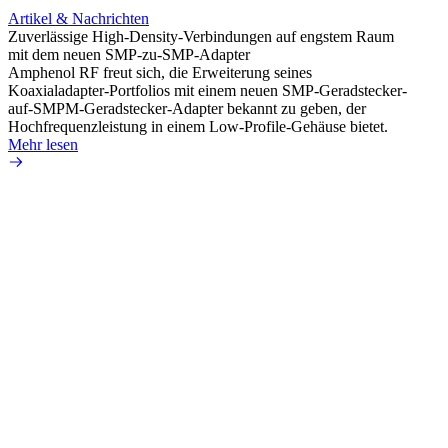
Artikel & Nachrichten
Artik
Zuverlässige High-Density-Verbindungen auf engstem Raum
Optim
mit dem neuen SMP-zu-SMP-Adapter
für k
Amphenol RF freut sich, die Erweiterung seines
Amphe
Koaxialadapter-Portfolios mit einem neuen SMP-Geradstecker-
Produk
auf-SMPM-Geradstecker-Adapter bekannt zu geben, der
RG-17
Hochfrequenzleistung in einem Low-Profile-Gehäuse bietet.
Mehr 
Mehr lesen