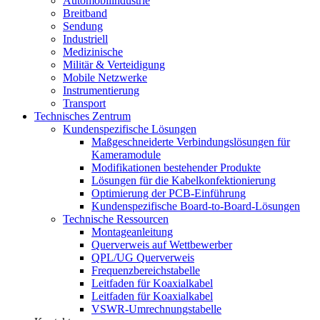
Automobilindustrie
Breitband
Sendung
Industriell
Medizinische
Militär & Verteidigung
Mobile Netzwerke
Instrumentierung
Transport
Technisches Zentrum
Kundenspezifische Lösungen
Maßgeschneiderte Verbindungslösungen für
Kameramodule
Modifikationen bestehender Produkte
Lösungen für die Kabelkonfektionierung
Optimierung der PCB-Einführung
Kundenspezifische Board-to-Board-Lösungen
Technische Ressourcen
Montageanleitung
Querverweis auf Wettbewerber
QPL/UG Querverweis
Frequenzbereichstabelle
Leitfaden für Koaxialkabel
Leitfaden für Koaxialkabel
VSWR-Umrechnungstabelle