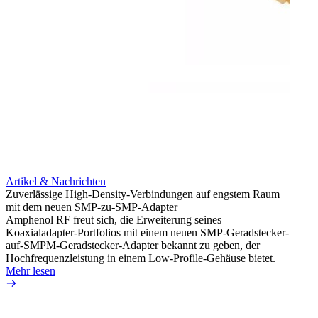
Artikel & Nachrichten
Artik
Zuverlässige High-Density-Verbindungen auf engstem Raum
Optim
mit dem neuen SMP-zu-SMP-Adapter
für k
Amphenol RF freut sich, die Erweiterung seines
Amphe
Koaxialadapter-Portfolios mit einem neuen SMP-Geradstecker-
Produk
auf-SMPM-Geradstecker-Adapter bekannt zu geben, der
RG-17
Hochfrequenzleistung in einem Low-Profile-Gehäuse bietet.
Mehr 
Mehr lesen