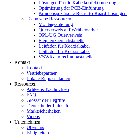
Lösungen für die Kabelkonfektionierung
Optimierung der PCB-Einführung
Kundenspezifische Board-to-Board-Lösungen
Technische Ressourcen
Montageanleitung
Querverweis auf Wettbewerber
QPL/UG Querverweis
Frequenzbereichstabelle
Leitfaden für Koaxialkabel
Leitfaden für Koaxialkabel
VSWR-Umrechnungstabelle
Kontakt
Kontakt
Vertriebspartner
Lokale Repräsentanten
Ressourcen
Artikel & Nachrichten
FAQ
Glossar der Begriffe
Trends in der Industrie
Marktsicherheiten
Videos
Unternehmen
Über uns
Fähigkeiten