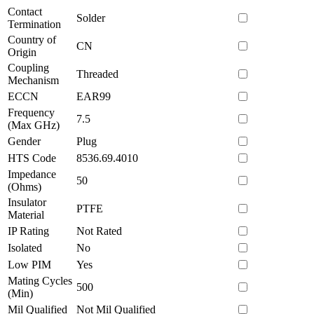
Contact
Solder
Termination
Country of
CN
Origin
Coupling
Threaded
Mechanism
ECCN
EAR99
Frequency
7.5
(Max GHz)
Gender
Plug
HTS Code
8536.69.4010
Impedance
50
(Ohms)
Insulator
PTFE
Material
IP Rating
Not Rated
Isolated
No
Low PIM
Yes
Mating Cycles
500
(Min)
Mil Qualified
Not Mil Qualified