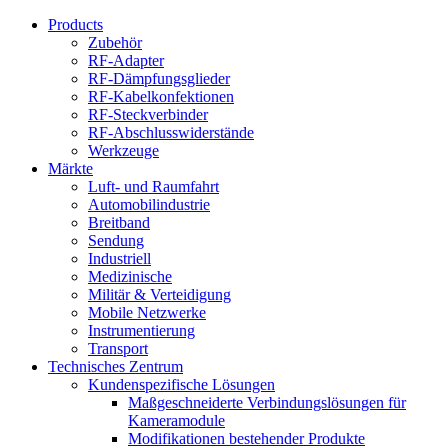
Products
Zubehör
RF-Adapter
RF-Dämpfungsglieder
RF-Kabelkonfektionen
RF-Steckverbinder
RF-Abschlusswiderstände
Werkzeuge
Märkte
Luft- und Raumfahrt
Automobilindustrie
Breitband
Sendung
Industriell
Medizinische
Militär & Verteidigung
Mobile Netzwerke
Instrumentierung
Transport
Technisches Zentrum
Kundenspezifische Lösungen
Maßgeschneiderte Verbindungslösungen für
Kameramodule
Modifikationen bestehender Produkte