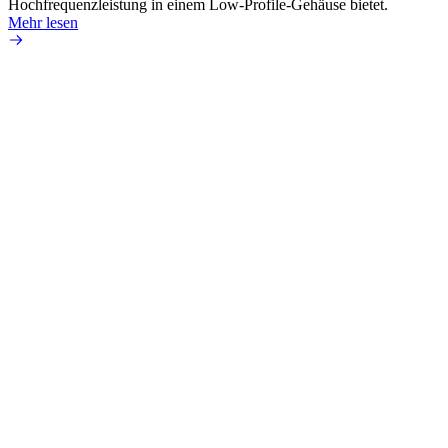
Hochfrequenzleistung in einem Low-Profile-Gehäuse bietet.
Mehr 
Mehr lesen