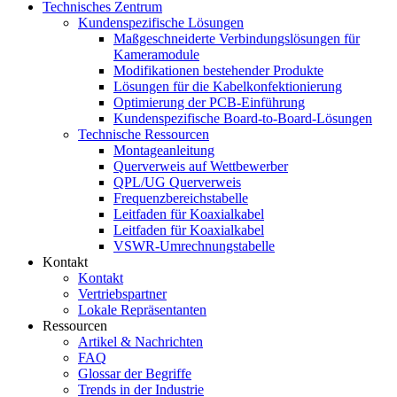
Technisches Zentrum
Kundenspezifische Lösungen
Maßgeschneiderte Verbindungslösungen für
Kameramodule
Modifikationen bestehender Produkte
Lösungen für die Kabelkonfektionierung
Optimierung der PCB-Einführung
Kundenspezifische Board-to-Board-Lösungen
Technische Ressourcen
Montageanleitung
Querverweis auf Wettbewerber
QPL/UG Querverweis
Frequenzbereichstabelle
Leitfaden für Koaxialkabel
Leitfaden für Koaxialkabel
VSWR-Umrechnungstabelle
Kontakt
Kontakt
Vertriebspartner
Lokale Repräsentanten
Ressourcen
Artikel & Nachrichten
FAQ
Glossar der Begriffe
Trends in der Industrie