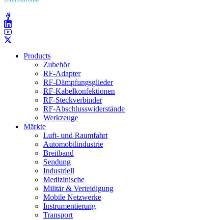
(203) 743​-9272
Products
Zubehör
RF-Adapter
RF-Dämpfungsglieder
RF-Kabelkonfektionen
RF-Steckverbinder
RF-Abschlusswiderstände
Werkzeuge
Märkte
Luft- und Raumfahrt
Automobilindustrie
Breitband
Sendung
Industriell
Medizinische
Militär & Verteidigung
Mobile Netzwerke
Instrumentierung
Transport