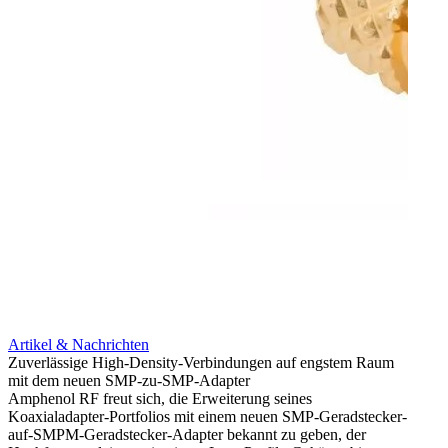
Artikel & Nachrichten
Artik
Zuverlässige High-Density-Verbindungen auf engstem Raum
Optim
mit dem neuen SMP-zu-SMP-Adapter
für k
Amphenol RF freut sich, die Erweiterung seines
Amphe
Koaxialadapter-Portfolios mit einem neuen SMP-Geradstecker-
Produk
auf-SMPM-Geradstecker-Adapter bekannt zu geben, der
RG-17