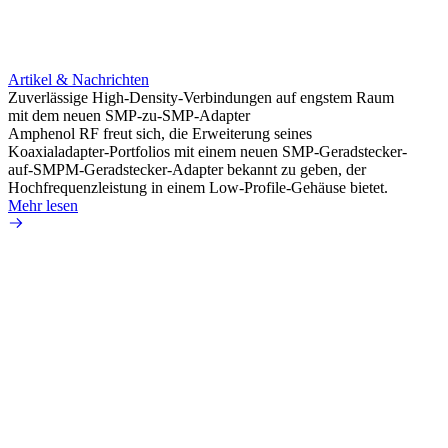
Artikel & Nachrichten
Artik
Zuverlässige High-Density-Verbindungen auf engstem Raum
Optim
mit dem neuen SMP-zu-SMP-Adapter
für k
Amphenol RF freut sich, die Erweiterung seines
Amphe
Koaxialadapter-Portfolios mit einem neuen SMP-Geradstecker-
Produk
auf-SMPM-Geradstecker-Adapter bekannt zu geben, der
RG-17
Hochfrequenzleistung in einem Low-Profile-Gehäuse bietet.
Mehr 
Mehr lesen