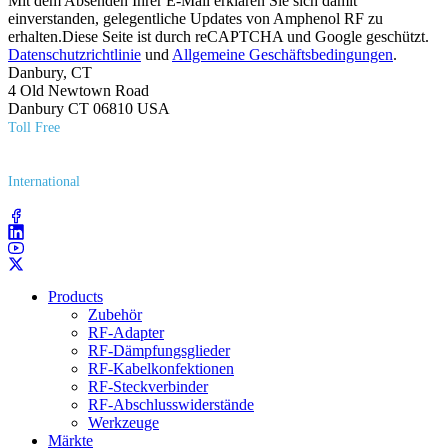
Mit dem Absenden Ihrer E-Mail erklären Sie sich damit
einverstanden, gelegentliche Updates von Amphenol RF zu
erhalten.Diese Seite ist durch reCAPTCHA und Google geschützt.
Datenschutzrichtlinie
und
Allgemeine Geschäftsbedingungen
.
Danbury, CT
4 Old Newtown Road
Danbury CT 06810 USA
Toll Free
(800) 627​-7100
International
(203) 743​-9272
Products
Zubehör
RF-Adapter
RF-Dämpfungsglieder
RF-Kabelkonfektionen
RF-Steckverbinder
RF-Abschlusswiderstände
Werkzeuge
Märkte