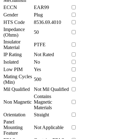
Mechanism
ECCN
EAR99
Gender
Plug
HTS Code
8536.69.4010
Impedance
50
(Ohms)
Insulator
PTFE
Material
IP Rating
Not Rated
Isolated
No
Low PIM
Yes
Mating Cycles
500
(Min)
Mil Qualified
Not Mil Qualified
Contains
Non Magnetic
Magnetic
Materials
Orientation
Straight
Panel
Mounting
Not Applicable
Feature