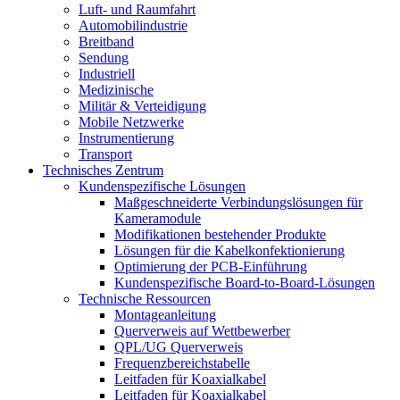
Luft- und Raumfahrt
Automobilindustrie
Breitband
Sendung
Industriell
Medizinische
Militär & Verteidigung
Mobile Netzwerke
Instrumentierung
Transport
Technisches Zentrum
Kundenspezifische Lösungen
Maßgeschneiderte Verbindungslösungen für
Kameramodule
Modifikationen bestehender Produkte
Lösungen für die Kabelkonfektionierung
Optimierung der PCB-Einführung
Kundenspezifische Board-to-Board-Lösungen
Technische Ressourcen
Montageanleitung
Querverweis auf Wettbewerber
QPL/UG Querverweis
Frequenzbereichstabelle
Leitfaden für Koaxialkabel
Leitfaden für Koaxialkabel