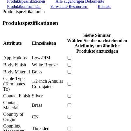
Produktspezifikationen
Alle zugehörigen Dokumente
Produktkonformität
Verwandte Ressourcen
Kontakt
Produktspezifikationen
Produktspezifikationen
Siehe Simular
Wählen Sie die nachstehenden
Attribute
Einzelheiten
Attribute, um ähnliche
Produkte anzuzeigen
Applications
Low-PIM
Body Finish
White Bronze
Body Material
Brass
Cable Type
1/2-inch Annular
(Terminates
Corrugated
To)
Contact Finish
Silver
Contact
Brass
Material
Country of
CN
Origin
Coupling
Threaded