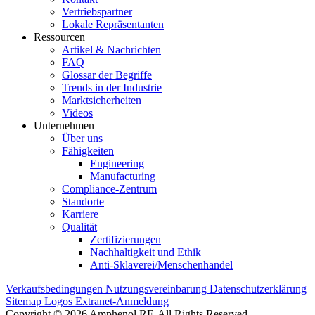
Vertriebspartner
Lokale Repräsentanten
Ressourcen
Artikel & Nachrichten
FAQ
Glossar der Begriffe
Trends in der Industrie
Marktsicherheiten
Videos
Unternehmen
Über uns
Fähigkeiten
Engineering
Manufacturing
Compliance-Zentrum
Standorte
Karriere
Qualität
Zertifizierungen
Nachhaltigkeit und Ethik
Anti-Sklaverei/Menschenhandel
Verkaufsbedingungen
Nutzungsvereinbarung
Datenschutzerklärung
Sitemap
Logos
Extranet-Anmeldung
Copyright © 2026 Amphenol RF. All Rights Reserved.