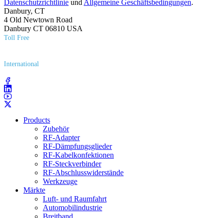
Datenschutzrichtlinie
und
Allgemeine Geschäftsbedingungen
.
Danbury, CT
4 Old Newtown Road
Danbury CT 06810 USA
Toll Free
(800) 627​-7100
International
(203) 743​-9272
Products
Zubehör
RF-Adapter
RF-Dämpfungsglieder
RF-Kabelkonfektionen
RF-Steckverbinder
RF-Abschlusswiderstände
Werkzeuge
Märkte
Luft- und Raumfahrt
Automobilindustrie
Breitband