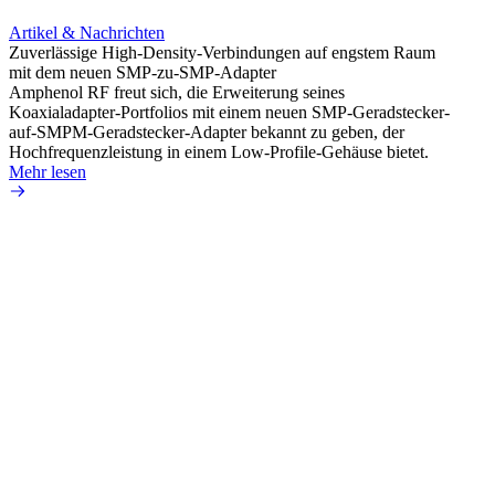
Artikel & Nachrichten
Artik
Zuverlässige High-Density-Verbindungen auf engstem Raum
Optim
mit dem neuen SMP-zu-SMP-Adapter
für k
Amphenol RF freut sich, die Erweiterung seines
Amphe
Koaxialadapter-Portfolios mit einem neuen SMP-Geradstecker-
Produk
auf-SMPM-Geradstecker-Adapter bekannt zu geben, der
RG-17
Hochfrequenzleistung in einem Low-Profile-Gehäuse bietet.
Mehr 
Mehr lesen