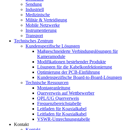
Sendung
Industriell
Medizinische
Militär & Verteidigung
Mobile Netzwerke
Instrumentierung
Transport
Technisches Zentrum
Kundenspezifische Lösungen
Maßgeschneiderte Verbindungslösungen für
Kameramodule
Modifikationen bestehender Produkte
Lösungen für die Kabelkonfektionierung
Optimierung der PCB-Einführung
Kundenspezifische Board-to-Board-Lösungen
Technische Ressourcen
Montageanleitung
Querverweis auf Wettbewerber
QPL/UG Querverweis
Frequenzbereichstabelle
Leitfaden für Koaxialkabel
Leitfaden für Koaxialkabel
VSWR-Umrechnungstabelle
Kontakt
Kontakt