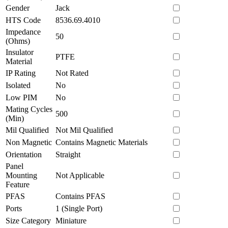
Gender
Jack
HTS Code
8536.69.4010
Impedance
50
(Ohms)
Insulator
PTFE
Material
IP Rating
Not Rated
Isolated
No
Low PIM
No
Mating Cycles
500
(Min)
Mil Qualified
Not Mil Qualified
Non Magnetic
Contains Magnetic Materials
Orientation
Straight
Panel
Mounting
Not Applicable
Feature
PFAS
Contains PFAS
Ports
1 (Single Port)
Size Category
Miniature