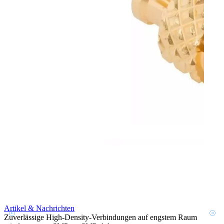
Artikel & Nachrichten
Artik
Zuverlässige High-Density-Verbindungen auf engstem Raum
Optim