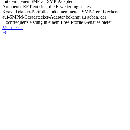
mit dem neuen SMP-zu-SMP-Adapter
für k
Amphenol RF freut sich, die Erweiterung seines
Amphe
Koaxialadapter-Portfolios mit einem neuen SMP-Geradstecker-
Produk
auf-SMPM-Geradstecker-Adapter bekannt zu geben, der
RG-17
Hochfrequenzleistung in einem Low-Profile-Gehäuse bietet.
Mehr 
Mehr lesen