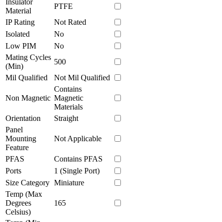
Insulator
PTFE
Material
IP Rating
Not Rated
Isolated
No
Low PIM
No
Mating Cycles
500
(Min)
Mil Qualified
Not Mil Qualified
Contains
Non Magnetic
Magnetic
Materials
Orientation
Straight
Panel
Mounting
Not Applicable
Feature
PFAS
Contains PFAS
Ports
1 (Single Port)
Size Category
Miniature
Temp (Max
Degrees
165
Celsius)