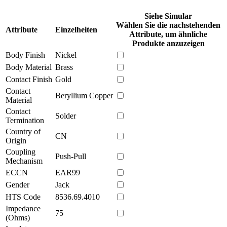
Siehe Simular
Wählen Sie die nachstehenden
Attribute
Einzelheiten
Attribute, um ähnliche
Produkte anzuzeigen
Body Finish
Nickel
Body Material
Brass
Contact Finish
Gold
Contact
Beryllium Copper
Material
Contact
Solder
Termination
Country of
CN
Origin
Coupling
Push-Pull
Mechanism
ECCN
EAR99
Gender
Jack
HTS Code
8536.69.4010
Impedance
75
(Ohms)