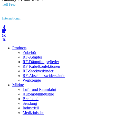
Toll Free
(800) 627​-7100
International
(203) 743​-9272
Products
Zubehör
RF-Adapter
RF-Dämpfungsglieder
RF-Kabelkonfektionen
RF-Steckverbinder
RF-Abschlusswiderstände
Werkzeuge
Märkte
Luft- und Raumfahrt
Automobilindustrie
Breitband
Sendung
Industriell
Medizinische