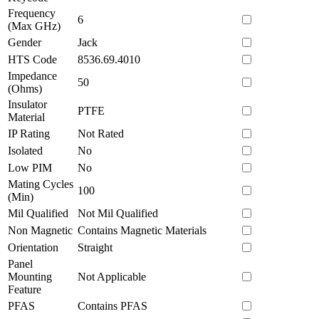
Frequency
6
(Max GHz)
Gender
Jack
HTS Code
8536.69.4010
Impedance
50
(Ohms)
Insulator
PTFE
Material
IP Rating
Not Rated
Isolated
No
Low PIM
No
Mating Cycles
100
(Min)
Mil Qualified
Not Mil Qualified
Non Magnetic
Contains Magnetic Materials
Orientation
Straight
Panel
Mounting
Not Applicable
Feature
PFAS
Contains PFAS