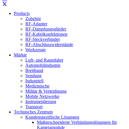
Products
Zubehör
RF-Adapter
RF-Dämpfungsglieder
RF-Kabelkonfektionen
RF-Steckverbinder
RF-Abschlusswiderstände
Werkzeuge
Märkte
Luft- und Raumfahrt
Automobilindustrie
Breitband
Sendung
Industriell
Medizinische
Militär & Verteidigung
Mobile Netzwerke
Instrumentierung
Transport
Technisches Zentrum
Kundenspezifische Lösungen
Maßgeschneiderte Verbindungslösungen für
Kameramodule