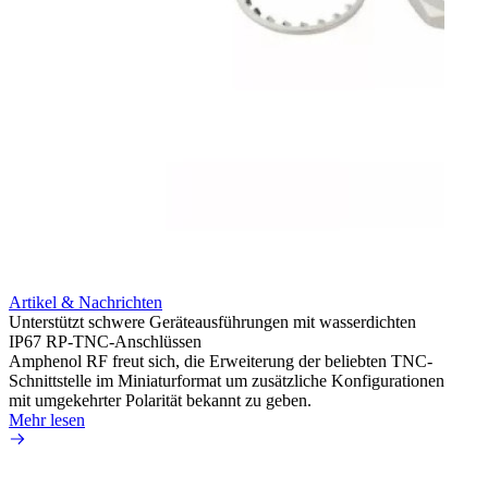
Artikel & Nachrichten
Artik
Unterstützt schwere Geräteausführungen mit wasserdichten
Erweit
IP67 RP-TNC-Anschlüssen
verlu
Amphenol RF freut sich, die Erweiterung der beliebten TNC-
Amphe
Schnittstelle im Miniaturformat um zusätzliche Konfigurationen
Produ
mit umgekehrter Polarität bekannt zu geben.
die fü
Mehr lesen
Mehr 