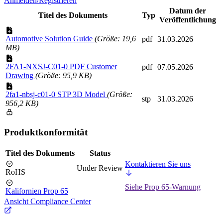
Anmelden/Registrieren
Datum der
Titel des Dokuments
Typ
Veröffentlichung
Automotive Solution Guide
(Größe: 19,6
pdf
31.03.2026
MB)
2FA1-NXSJ-C01-0 PDF Customer
pdf
07.05.2026
Drawing
(Größe: 95,9 KB)
2fa1-nbsj-c01-0 STP 3D Model
(Größe:
stp
31.03.2026
956,2 KB)
Produktkonformität
Titel des Dokuments
Status
Kontaktieren Sie uns
Under Review
RoHS
Siehe Prop 65-Warnung
Kalifornien Prop 65
Ansicht Compliance Center