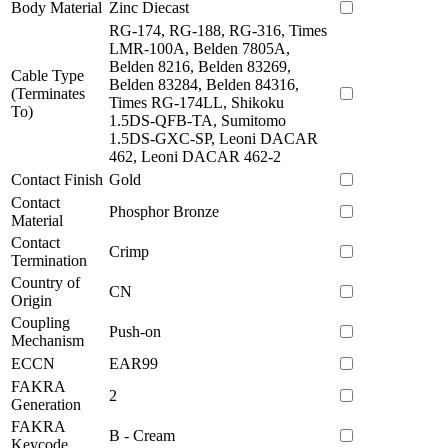
Body Material
Zinc Diecast
RG-174, RG-188, RG-316, Times
LMR-100A, Belden 7805A,
Belden 8216, Belden 83269,
Cable Type
Belden 83284, Belden 84316,
(Terminates
Times RG-174LL, Shikoku
To)
1.5DS-QFB-TA, Sumitomo
1.5DS-GXC-SP, Leoni DACAR
462, Leoni DACAR 462-2
Contact Finish
Gold
Contact
Phosphor Bronze
Material
Contact
Crimp
Termination
Country of
CN
Origin
Coupling
Push-on
Mechanism
ECCN
EAR99
FAKRA
2
Generation
FAKRA
B - Cream
Keycode