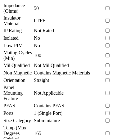
Impedance
50
(Ohms)
Insulator
PTFE
Material
IP Rating
Not Rated
Isolated
No
Low PIM
No
Mating Cycles
100
(Min)
Mil Qualified
Not Mil Qualified
Non Magnetic
Contains Magnetic Materials
Orientation
Straight
Panel
Mounting
Not Applicable
Feature
PFAS
Contains PFAS
Ports
1 (Single Port)
Size Category
Subminiature
Temp (Max
Degrees
165
Celsius)