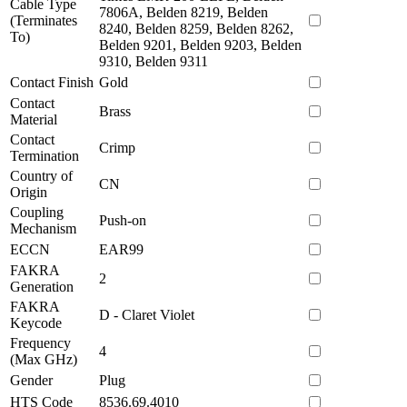
Cable Type
7806A, Belden 8219, Belden
(Terminates
8240, Belden 8259, Belden 8262,
To)
Belden 9201, Belden 9203, Belden
9310, Belden 9311
Contact Finish
Gold
Contact
Brass
Material
Contact
Crimp
Termination
Country of
CN
Origin
Coupling
Push-on
Mechanism
ECCN
EAR99
FAKRA
2
Generation
FAKRA
D - Claret Violet
Keycode
Frequency
4
(Max GHz)
Gender
Plug
HTS Code
8536.69.4010