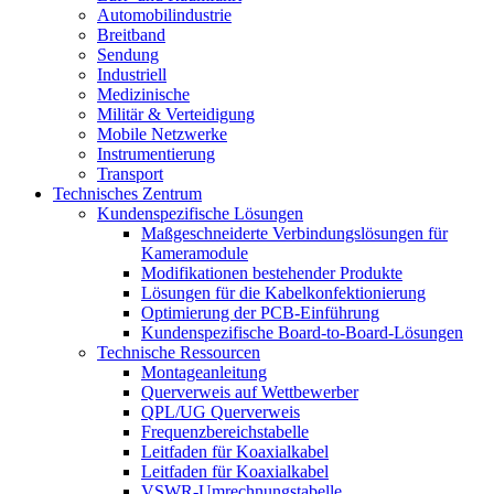
Automobilindustrie
Breitband
Sendung
Industriell
Medizinische
Militär & Verteidigung
Mobile Netzwerke
Instrumentierung
Transport
Technisches Zentrum
Kundenspezifische Lösungen
Maßgeschneiderte Verbindungslösungen für
Kameramodule
Modifikationen bestehender Produkte
Lösungen für die Kabelkonfektionierung
Optimierung der PCB-Einführung
Kundenspezifische Board-to-Board-Lösungen
Technische Ressourcen
Montageanleitung
Querverweis auf Wettbewerber
QPL/UG Querverweis
Frequenzbereichstabelle
Leitfaden für Koaxialkabel
Leitfaden für Koaxialkabel
VSWR-Umrechnungstabelle