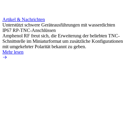
Artikel & Nachrichten
Artik
Unterstützt schwere Geräteausführungen mit wasserdichten
Erweit
IP67 RP-TNC-Anschlüssen
verlu
Amphenol RF freut sich, die Erweiterung der beliebten TNC-
Amphe
Schnittstelle im Miniaturformat um zusätzliche Konfigurationen
Produ
mit umgekehrter Polarität bekannt zu geben.
die fü
Mehr lesen
Mehr 