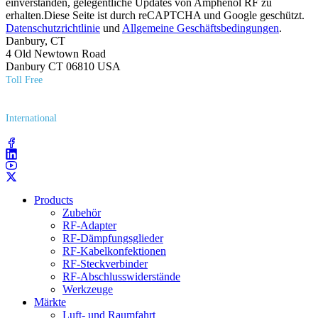
einverstanden, gelegentliche Updates von Amphenol RF zu
erhalten.Diese Seite ist durch reCAPTCHA und Google geschützt.
Datenschutzrichtlinie
und
Allgemeine Geschäftsbedingungen
.
Danbury, CT
4 Old Newtown Road
Danbury CT 06810 USA
Toll Free
(800) 627​-7100
International
(203) 743​-9272
Products
Zubehör
RF-Adapter
RF-Dämpfungsglieder
RF-Kabelkonfektionen
RF-Steckverbinder
RF-Abschlusswiderstände
Werkzeuge
Märkte
Luft- und Raumfahrt