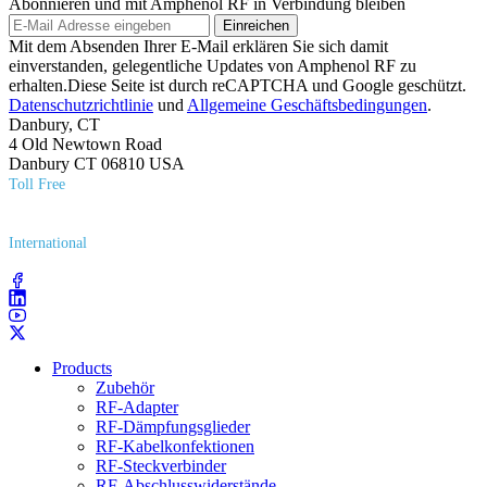
Abonnieren und mit Amphenol RF in Verbindung bleiben
Einreichen
Mit dem Absenden Ihrer E-Mail erklären Sie sich damit
einverstanden, gelegentliche Updates von Amphenol RF zu
erhalten.Diese Seite ist durch reCAPTCHA und Google geschützt.
Datenschutzrichtlinie
und
Allgemeine Geschäftsbedingungen
.
Danbury, CT
4 Old Newtown Road
Danbury CT 06810 USA
Toll Free
(800) 627​-7100
International
(203) 743​-9272
Products
Zubehör
RF-Adapter
RF-Dämpfungsglieder
RF-Kabelkonfektionen
RF-Steckverbinder
RF-Abschlusswiderstände