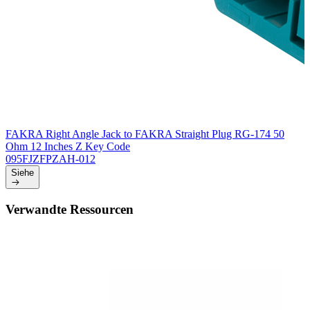
FAKRA Right Angle Jack to FAKRA Straight Plug RG-174 50
Ohm 12 Inches Z Key Code
095FJZFPZAH-012
Siehe
Verwandte Ressourcen