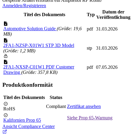
Gesperrte Artikel erfordern ein Amphenol RF Konto
Anmelden/Registrieren
Datum der
Titel des Dokuments
Typ
Veröffentlichung
Automotive Solution Guide
(Größe: 19,6
pdf
31.03.2026
MB)
2FA1-NZSP-X01W1 STP 3D Model
stp
31.03.2026
(Größe: 1,2 MB)
2FA1-NXSP-C01W1 PDF Customer
pdf
07.05.2026
Drawing
(Größe: 357,8 KB)
Produktkonformität
Titel des Dokuments
Status
Compliant
Zertifikat ansehen
RoHS
Siehe Prop 65-Warnung
Kalifornien Prop 65
Ansicht Compliance Center