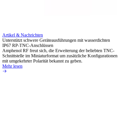
Artikel & Nachrichten
Artik
Unterstützt schwere Geräteausführungen mit wasserdichten
Erweit
IP67 RP-TNC-Anschlüssen
verlu
Amphenol RF freut sich, die Erweiterung der beliebten TNC-
Amphe
Schnittstelle im Miniaturformat um zusätzliche Konfigurationen
Produ
mit umgekehrter Polarität bekannt zu geben.
die fü
Mehr lesen
Mehr 