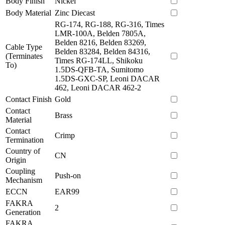
Body Finish
Nickel
Body Material
Zinc Diecast
RG-174, RG-188, RG-316, Times
LMR-100A, Belden 7805A,
Belden 8216, Belden 83269,
Cable Type
Belden 83284, Belden 84316,
(Terminates
Times RG-174LL, Shikoku
To)
1.5DS-QFB-TA, Sumitomo
1.5DS-GXC-SP, Leoni DACAR
462, Leoni DACAR 462-2
Contact Finish
Gold
Contact
Brass
Material
Contact
Crimp
Termination
Country of
CN
Origin
Coupling
Push-on
Mechanism
ECCN
EAR99
FAKRA
2
Generation
FAKRA