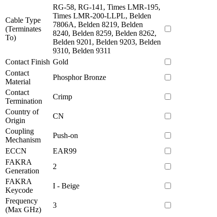
RG-58, RG-141, Times LMR-195,
Times LMR-200-LLPL, Belden
Cable Type
7806A, Belden 8219, Belden
(Terminates
8240, Belden 8259, Belden 8262,
To)
Belden 9201, Belden 9203, Belden
9310, Belden 9311
Contact Finish
Gold
Contact
Phosphor Bronze
Material
Contact
Crimp
Termination
Country of
CN
Origin
Coupling
Push-on
Mechanism
ECCN
EAR99
FAKRA
2
Generation
FAKRA
I - Beige
Keycode
Frequency
3
(Max GHz)