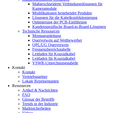
Maßgeschneiderte Verbindungslösungen für
Kameramodule
Modifikationen bestehender Produkte
Lösungen für die Kabelkonfektionierung
Optimierung der PCB-Einführung
Kundenspezifische Board-to-Board-Lösungen
Technische Ressourcen
Montageanleitung
Querverweis auf Wettbewerber
QPL/UG Querverweis
Frequenzbereichstabelle
Leitfaden für Koaxialkabel
Leitfaden für Koaxialkabel
VSWR-Umrechnungstabelle
Kontakt
Kontakt
Vertriebspartner
Lokale Repräsentanten
Ressourcen
Artikel & Nachrichten
FAQ
Glossar der Begriffe
Trends in der Industrie
Marktsicherheiten
Videos