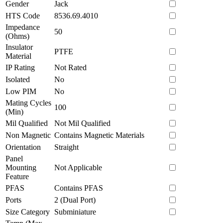
Gender
Jack
HTS Code
8536.69.4010
Impedance
50
(Ohms)
Insulator
PTFE
Material
IP Rating
Not Rated
Isolated
No
Low PIM
No
Mating Cycles
100
(Min)
Mil Qualified
Not Mil Qualified
Non Magnetic
Contains Magnetic Materials
Orientation
Straight
Panel
Mounting
Not Applicable
Feature
PFAS
Contains PFAS
Ports
2 (Dual Port)
Size Category
Subminiature