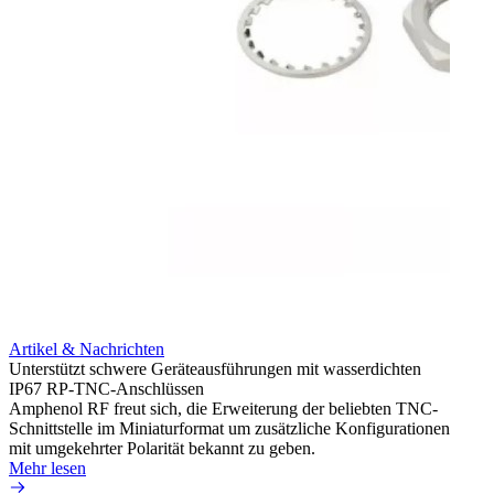
Artikel & Nachrichten
Artik
Unterstützt schwere Geräteausführungen mit wasserdichten
Erweit
IP67 RP-TNC-Anschlüssen
verlu
Amphenol RF freut sich, die Erweiterung der beliebten TNC-
Amphe
Schnittstelle im Miniaturformat um zusätzliche Konfigurationen
Produ
mit umgekehrter Polarität bekannt zu geben.
die fü
Mehr lesen
Mehr 