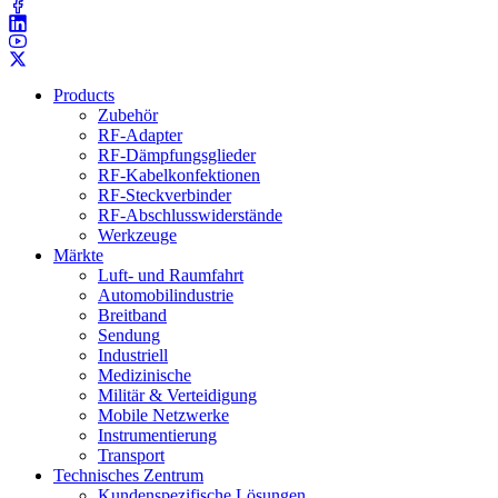
Products
Zubehör
RF-Adapter
RF-Dämpfungsglieder
RF-Kabelkonfektionen
RF-Steckverbinder
RF-Abschlusswiderstände
Werkzeuge
Märkte
Luft- und Raumfahrt
Automobilindustrie
Breitband
Sendung
Industriell
Medizinische
Militär & Verteidigung
Mobile Netzwerke
Instrumentierung
Transport
Technisches Zentrum
Kundenspezifische Lösungen