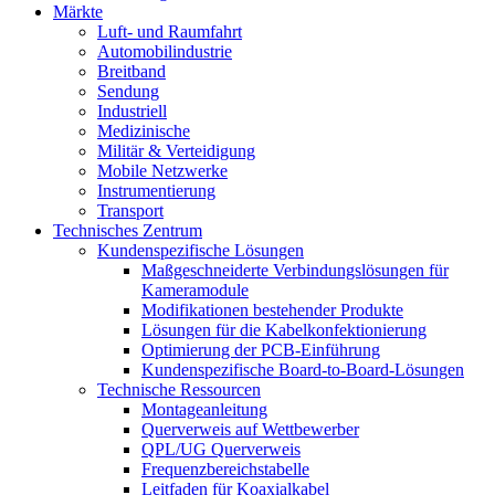
Märkte
Luft- und Raumfahrt
Automobilindustrie
Breitband
Sendung
Industriell
Medizinische
Militär & Verteidigung
Mobile Netzwerke
Instrumentierung
Transport
Technisches Zentrum
Kundenspezifische Lösungen
Maßgeschneiderte Verbindungslösungen für
Kameramodule
Modifikationen bestehender Produkte
Lösungen für die Kabelkonfektionierung
Optimierung der PCB-Einführung
Kundenspezifische Board-to-Board-Lösungen
Technische Ressourcen
Montageanleitung
Querverweis auf Wettbewerber
QPL/UG Querverweis
Frequenzbereichstabelle
Leitfaden für Koaxialkabel