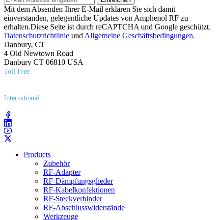
Mit dem Absenden Ihrer E-Mail erklären Sie sich damit
einverstanden, gelegentliche Updates von Amphenol RF zu
erhalten.Diese Seite ist durch reCAPTCHA und Google geschützt.
Datenschutzrichtlinie
und
Allgemeine Geschäftsbedingungen
.
Danbury, CT
4 Old Newtown Road
Danbury CT 06810 USA
Toll Free
(800) 627​-7100
International
(203) 743​-9272
Products
Zubehör
RF-Adapter
RF-Dämpfungsglieder
RF-Kabelkonfektionen
RF-Steckverbinder
RF-Abschlusswiderstände
Werkzeuge