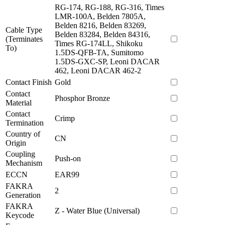
RG-174, RG-188, RG-316, Times
LMR-100A, Belden 7805A,
Belden 8216, Belden 83269,
Cable Type
Belden 83284, Belden 84316,
(Terminates
Times RG-174LL, Shikoku
To)
1.5DS-QFB-TA, Sumitomo
1.5DS-GXC-SP, Leoni DACAR
462, Leoni DACAR 462-2
Contact Finish
Gold
Contact
Phosphor Bronze
Material
Contact
Crimp
Termination
Country of
CN
Origin
Coupling
Push-on
Mechanism
ECCN
EAR99
FAKRA
2
Generation
FAKRA
Z - Water Blue (Universal)
Keycode