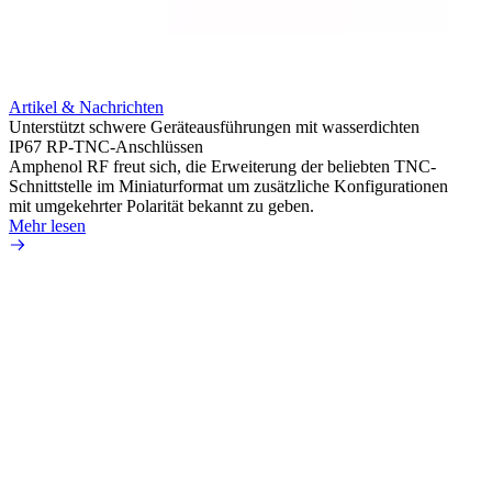
Artikel & Nachrichten
Artik
Unterstützt schwere Geräteausführungen mit wasserdichten
Erweit
IP67 RP-TNC-Anschlüssen
verlu
Amphenol RF freut sich, die Erweiterung der beliebten TNC-
Amphe
Schnittstelle im Miniaturformat um zusätzliche Konfigurationen
Produ
mit umgekehrter Polarität bekannt zu geben.
die fü
Mehr lesen
Mehr 