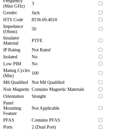
Frequency
3
(Max GHz)
Gender
Jack
HTS Code
8536.69.4010
Impedance
50
(Ohms)
Insulator
PTFE
Material
IP Rating
Not Rated
Isolated
No
Low PIM
No
Mating Cycles
100
(Min)
Mil Qualified
Not Mil Qualified
Non Magnetic
Contains Magnetic Materials
Orientation
Straight
Panel
Mounting
Not Applicable
Feature
PFAS
Contains PFAS
Ports
2 (Dual Port)