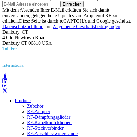
Einreichen
Mit dem Absenden Ihrer E-Mail erklären Sie sich damit
einverstanden, gelegentliche Updates von Amphenol RF zu
erhalten.Diese Seite ist durch reCAPTCHA und Google geschützt.
Datenschutzrichtlinie
und
Allgemeine Geschäftsbedingungen
.
Danbury, CT
4 Old Newtown Road
Danbury CT 06810 USA
Toll Free
(800) 627​-7100
International
(203) 743​-9272
Products
Zubehör
RF-Adapter
RF-Dämpfungsglieder
RF-Kabelkonfektionen
RF-Steckverbinder
RF-Abschlusswiderstände