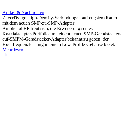
Artikel & Nachrichten
Artik
Zuverlässige High-Density-Verbindungen auf engstem Raum
Optim
mit dem neuen SMP-zu-SMP-Adapter
für k
Amphenol RF freut sich, die Erweiterung seines
Amphe
Koaxialadapter-Portfolios mit einem neuen SMP-Geradstecker-
Produk
auf-SMPM-Geradstecker-Adapter bekannt zu geben, der
RG-17
Hochfrequenzleistung in einem Low-Profile-Gehäuse bietet.
Mehr 
Mehr lesen