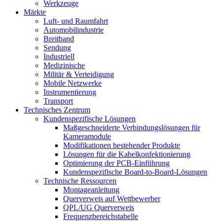
Werkzeuge
Märkte
Luft- und Raumfahrt
Automobilindustrie
Breitband
Sendung
Industriell
Medizinische
Militär & Verteidigung
Mobile Netzwerke
Instrumentierung
Transport
Technisches Zentrum
Kundenspezifische Lösungen
Maßgeschneiderte Verbindungslösungen für
Kameramodule
Modifikationen bestehender Produkte
Lösungen für die Kabelkonfektionierung
Optimierung der PCB-Einführung
Kundenspezifische Board-to-Board-Lösungen
Technische Ressourcen
Montageanleitung
Querverweis auf Wettbewerber
QPL/UG Querverweis
Frequenzbereichstabelle