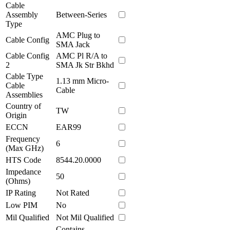
Cable
Assembly
Between-Series
Type
AMC Plug to
Cable Config
SMA Jack
Cable Config
AMC Pl R/A to
2
SMA Jk Str Bkhd
Cable Type
1.13 mm Micro-
Cable
Cable
Assemblies
Country of
TW
Origin
ECCN
EAR99
Frequency
6
(Max GHz)
HTS Code
8544.20.0000
Impedance
50
(Ohms)
IP Rating
Not Rated
Low PIM
No
Mil Qualified
Not Mil Qualified
Contains