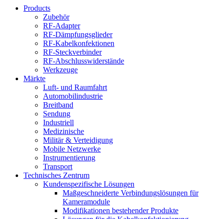
Products
Zubehör
RF-Adapter
RF-Dämpfungsglieder
RF-Kabelkonfektionen
RF-Steckverbinder
RF-Abschlusswiderstände
Werkzeuge
Märkte
Luft- und Raumfahrt
Automobilindustrie
Breitband
Sendung
Industriell
Medizinische
Militär & Verteidigung
Mobile Netzwerke
Instrumentierung
Transport
Technisches Zentrum
Kundenspezifische Lösungen
Maßgeschneiderte Verbindungslösungen für
Kameramodule
Modifikationen bestehender Produkte