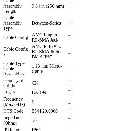
Cable
Assembly
9.84 in (250 mm)
Length
Cable
Assembly
Between-Series
Type
AMC Plug to
Cable Config
RP-SMA Jack
AMC Pl R/A to
Cable Config
RP-SMA Jk Str
2
Bkhd IP67
Cable Type
1.13 mm Micro-
Cable
Cable
Assemblies
Country of
CN
Origin
ECCN
EAR99
Frequency
6
(Max GHz)
HTS Code
8544.20.0000
Impedance
50
(Ohms)
IP Rating
IP67