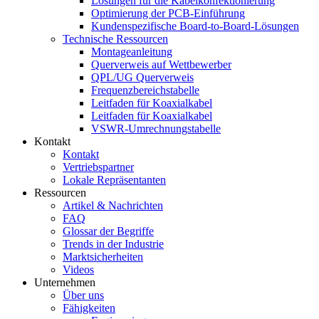
Lösungen für die Kabelkonfektionierung
Optimierung der PCB-Einführung
Kundenspezifische Board-to-Board-Lösungen
Technische Ressourcen
Montageanleitung
Querverweis auf Wettbewerber
QPL/UG Querverweis
Frequenzbereichstabelle
Leitfaden für Koaxialkabel
Leitfaden für Koaxialkabel
VSWR-Umrechnungstabelle
Kontakt
Kontakt
Vertriebspartner
Lokale Repräsentanten
Ressourcen
Artikel & Nachrichten
FAQ
Glossar der Begriffe
Trends in der Industrie
Marktsicherheiten
Videos
Unternehmen
Über uns
Fähigkeiten