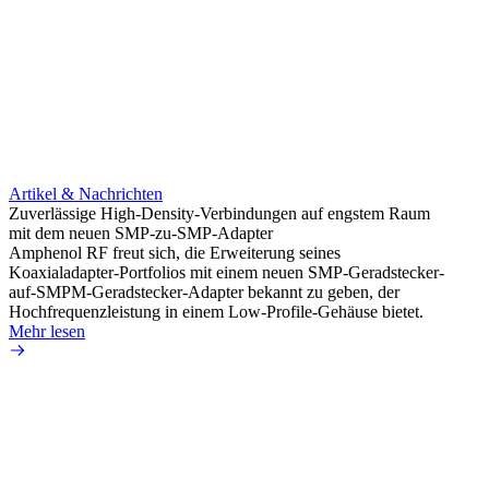
Artikel & Nachrichten
Artik
Zuverlässige High-Density-Verbindungen auf engstem Raum
Optim
mit dem neuen SMP-zu-SMP-Adapter
für k
Amphenol RF freut sich, die Erweiterung seines
Amphe
Koaxialadapter-Portfolios mit einem neuen SMP-Geradstecker-
Produk
auf-SMPM-Geradstecker-Adapter bekannt zu geben, der
RG-17
Hochfrequenzleistung in einem Low-Profile-Gehäuse bietet.
Mehr 
Mehr lesen