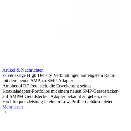
Artikel & Nachrichten
Artik
Zuverlässige High-Density-Verbindungen auf engstem Raum
Optim
mit dem neuen SMP-zu-SMP-Adapter
für k
Amphenol RF freut sich, die Erweiterung seines
Amphe
Koaxialadapter-Portfolios mit einem neuen SMP-Geradstecker-
Produk
auf-SMPM-Geradstecker-Adapter bekannt zu geben, der
RG-17
Hochfrequenzleistung in einem Low-Profile-Gehäuse bietet.
Mehr 
Mehr lesen