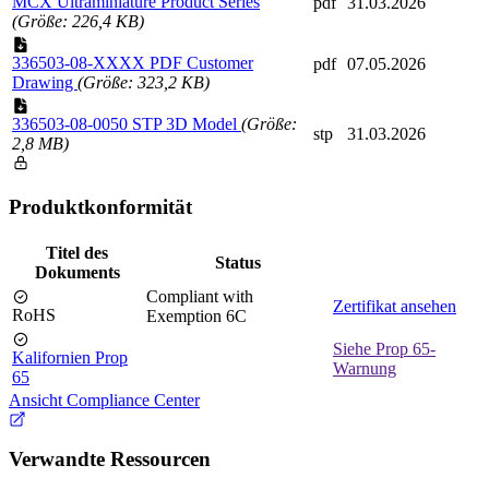
MCX Ultraminiature Product Series
pdf
31.03.2026
(Größe: 226,4 KB)
336503-08-XXXX PDF Customer
pdf
07.05.2026
Drawing
(Größe: 323,2 KB)
336503-08-0050 STP 3D Model
(Größe:
stp
31.03.2026
2,8 MB)
Produktkonformität
Titel des
Status
Dokuments
Compliant with
Zertifikat ansehen
RoHS
Exemption 6C
Siehe Prop 65-
Kalifornien Prop
Warnung
65
Ansicht Compliance Center
Verwandte Ressourcen