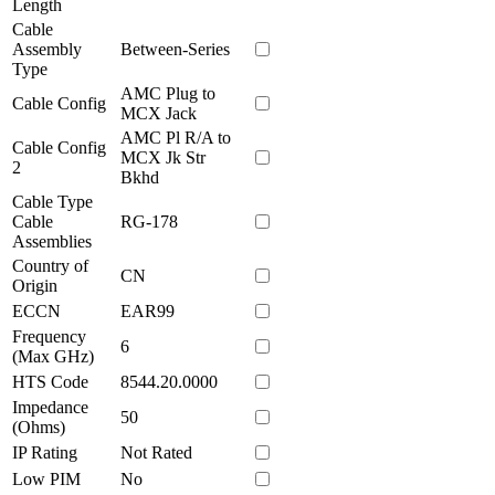
Length
Cable
Assembly
Between-Series
Type
AMC Plug to
Cable Config
MCX Jack
AMC Pl R/A to
Cable Config
MCX Jk Str
2
Bkhd
Cable Type
Cable
RG-178
Assemblies
Country of
CN
Origin
ECCN
EAR99
Frequency
6
(Max GHz)
HTS Code
8544.20.0000
Impedance
50
(Ohms)
IP Rating
Not Rated
Low PIM
No