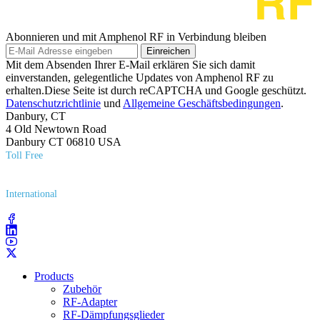
Abonnieren und mit Amphenol RF in Verbindung bleiben
Einreichen
Mit dem Absenden Ihrer E-Mail erklären Sie sich damit
einverstanden, gelegentliche Updates von Amphenol RF zu
erhalten.Diese Seite ist durch reCAPTCHA und Google geschützt.
Datenschutzrichtlinie
und
Allgemeine Geschäftsbedingungen
.
Danbury, CT
4 Old Newtown Road
Danbury CT 06810 USA
Toll Free
(800) 627​-7100
International
(203) 743​-9272
Products
Zubehör
RF-Adapter
RF-Dämpfungsglieder