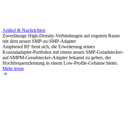
Artikel & Nachrichten
Artik
Zuverlässige High-Density-Verbindungen auf engstem Raum
Optim
mit dem neuen SMP-zu-SMP-Adapter
für k
Amphenol RF freut sich, die Erweiterung seines
Amphe
Koaxialadapter-Portfolios mit einem neuen SMP-Geradstecker-
Produk
auf-SMPM-Geradstecker-Adapter bekannt zu geben, der
RG-17
Hochfrequenzleistung in einem Low-Profile-Gehäuse bietet.
Mehr 
Mehr lesen