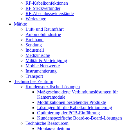
RF-Kabelkonfektionen
RF-Steckverbinder
RF-Abschlusswiderstände
Werkzeuge
Märkte
Luft- und Raumfahrt
Automobilindustrie
Breitband
Sendung
Industriell
Medizinische
Militär & Verteidigung
Mobile Netzwerke
Instrumentierung
Transport
Technisches Zentrum
Kundenspezifische Lösungen
Maßgeschneiderte Verbindungslösungen für
Kameramodule
Modifikationen bestehender Produkte
Lösungen für die Kabelkonfektionierung
Optimierung der PCB-Einführung
Kundenspezifische Board-to-Board-Lösungen
Technische Ressourcen
Montageanleitung