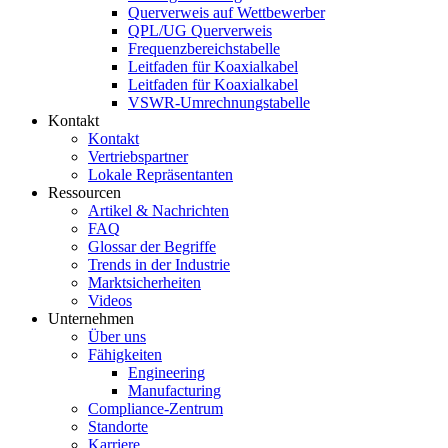
Querverweis auf Wettbewerber
QPL/UG Querverweis
Frequenzbereichstabelle
Leitfaden für Koaxialkabel
Leitfaden für Koaxialkabel
VSWR-Umrechnungstabelle
Kontakt
Kontakt
Vertriebspartner
Lokale Repräsentanten
Ressourcen
Artikel & Nachrichten
FAQ
Glossar der Begriffe
Trends in der Industrie
Marktsicherheiten
Videos
Unternehmen
Über uns
Fähigkeiten
Engineering
Manufacturing
Compliance-Zentrum
Standorte
Karriere