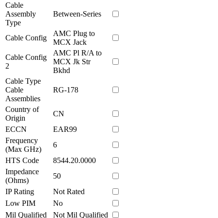
Cable
Assembly
Between-Series
Type
AMC Plug to
Cable Config
MCX Jack
AMC Pl R/A to
Cable Config
MCX Jk Str
2
Bkhd
Cable Type
Cable
RG-178
Assemblies
Country of
CN
Origin
ECCN
EAR99
Frequency
6
(Max GHz)
HTS Code
8544.20.0000
Impedance
50
(Ohms)
IP Rating
Not Rated
Low PIM
No
Mil Qualified
Not Mil Qualified