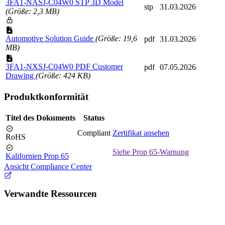
3FA1-NASJ-C04W0 STP 3D Model
stp
31.03.2026
(Größe: 2,3 MB)
Automotive Solution Guide
(Größe: 19,6
pdf
31.03.2026
MB)
3FA1-NXSJ-C04W0 PDF Customer
pdf
07.05.2026
Drawing
(Größe: 424 KB)
Produktkonformität
Titel des Dokuments
Status
Compliant
Zertifikat ansehen
RoHS
Siehe Prop 65-Warnung
Kalifornien Prop 65
Ansicht Compliance Center
Verwandte Ressourcen