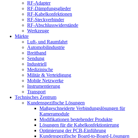
RF-Adapter
RF-Dämpfungsglieder
RF-Kabelkonfektionen
RF-Steckverbinder
RF-Abschlusswiderstände
Werkzeuge
Märkte
Luft- und Raumfahrt
Automobilindustrie
Breitband
Sendung
Industriell
Medizinische
Militär & Verteidigung
Mobile Netzwerke
Instrumentierung
Transport
Technisches Zentrum
Kundenspezifische Lösungen
Maßgeschneiderte Verbindungslösungen für
Kameramodule
Modifikationen bestehender Produkte
Lösungen für die Kabelkonfektionierung
Optimierung der PCB-Einführung
Kundenspezifische Board-to-Board-Lösungen