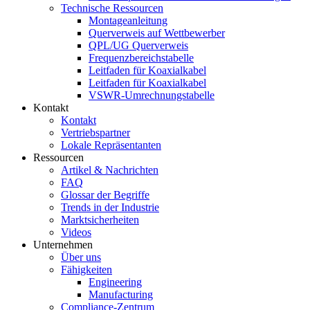
Technische Ressourcen
Montageanleitung
Querverweis auf Wettbewerber
QPL/UG Querverweis
Frequenzbereichstabelle
Leitfaden für Koaxialkabel
Leitfaden für Koaxialkabel
VSWR-Umrechnungstabelle
Kontakt
Kontakt
Vertriebspartner
Lokale Repräsentanten
Ressourcen
Artikel & Nachrichten
FAQ
Glossar der Begriffe
Trends in der Industrie
Marktsicherheiten
Videos
Unternehmen
Über uns
Fähigkeiten
Engineering
Manufacturing
Compliance-Zentrum