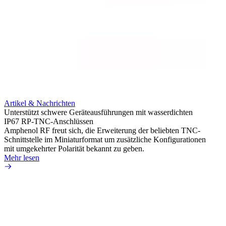
Artikel & Nachrichten
Artik
Unterstützt schwere Geräteausführungen mit wasserdichten
Erweit
IP67 RP-TNC-Anschlüssen
verlu
Amphenol RF freut sich, die Erweiterung der beliebten TNC-
Amphe
Schnittstelle im Miniaturformat um zusätzliche Konfigurationen
Produ
mit umgekehrter Polarität bekannt zu geben.
die fü
Mehr lesen
Mehr 