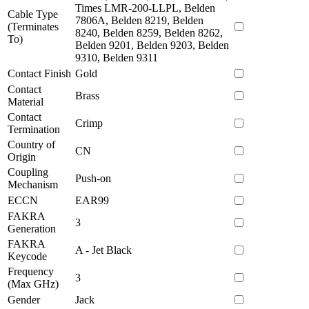
Times LMR-200-LLPL, Belden
Cable Type
7806A, Belden 8219, Belden
(Terminates
8240, Belden 8259, Belden 8262,
To)
Belden 9201, Belden 9203, Belden
9310, Belden 9311
Contact Finish
Gold
Contact
Brass
Material
Contact
Crimp
Termination
Country of
CN
Origin
Coupling
Push-on
Mechanism
ECCN
EAR99
FAKRA
3
Generation
FAKRA
A - Jet Black
Keycode
Frequency
3
(Max GHz)
Gender
Jack