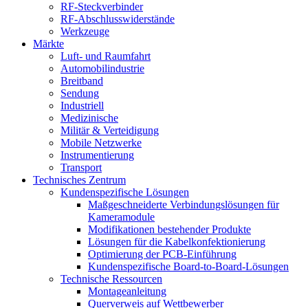
RF-Steckverbinder
RF-Abschlusswiderstände
Werkzeuge
Märkte
Luft- und Raumfahrt
Automobilindustrie
Breitband
Sendung
Industriell
Medizinische
Militär & Verteidigung
Mobile Netzwerke
Instrumentierung
Transport
Technisches Zentrum
Kundenspezifische Lösungen
Maßgeschneiderte Verbindungslösungen für
Kameramodule
Modifikationen bestehender Produkte
Lösungen für die Kabelkonfektionierung
Optimierung der PCB-Einführung
Kundenspezifische Board-to-Board-Lösungen
Technische Ressourcen
Montageanleitung
Querverweis auf Wettbewerber