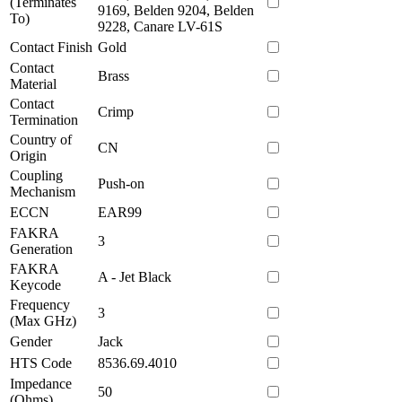
(Terminates
9169, Belden 9204, Belden
To)
9228, Canare LV-61S
Contact Finish
Gold
Contact
Brass
Material
Contact
Crimp
Termination
Country of
CN
Origin
Coupling
Push-on
Mechanism
ECCN
EAR99
FAKRA
3
Generation
FAKRA
A - Jet Black
Keycode
Frequency
3
(Max GHz)
Gender
Jack
HTS Code
8536.69.4010
Impedance
50
(Ohms)