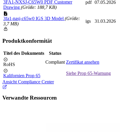
3FA1-NXSJ-C65W0 PDF Customer
pdf
07.05.2026
Drawing
(Größe: 188,7 KB)
3fa1-nasj-c65w0 IGS 3D Model
(Größe:
igs
31.03.2026
3,7 MB)
Produktkonformität
Titel des Dokuments
Status
Compliant
Zertifikat ansehen
RoHS
Siehe Prop 65-Warnung
Kalifornien Prop 65
Ansicht Compliance Center
Verwandte Ressourcen