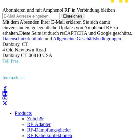
Abonnieren und mit Amphenol RF in Verbindung bleiben
Einreichen
Mit dem Absenden Ihrer E-Mail erklären Sie sich damit
einverstanden, gelegentliche Updates von Amphenol RF zu
erhalten.Diese Seite ist durch reCAPTCHA und Google geschützt.
Datenschutzrichtlinie
und
Allgemeine Geschäftsbedingungen
.
Danbury, CT
4 Old Newtown Road
Danbury CT 06810 USA
Toll Free
(800) 627​-7100
International
(203) 743​-9272
Products
Zubehör
RF-Adapter
RF-Dämpfungsglieder
RF-Kabelkonfektionen