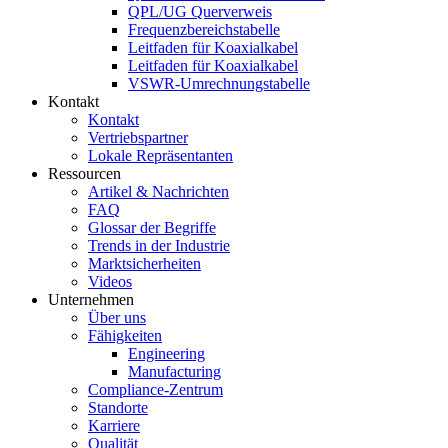
QPL/UG Querverweis
Frequenzbereichstabelle
Leitfaden für Koaxialkabel
Leitfaden für Koaxialkabel
VSWR-Umrechnungstabelle
Kontakt
Kontakt
Vertriebspartner
Lokale Repräsentanten
Ressourcen
Artikel & Nachrichten
FAQ
Glossar der Begriffe
Trends in der Industrie
Marktsicherheiten
Videos
Unternehmen
Über uns
Fähigkeiten
Engineering
Manufacturing
Compliance-Zentrum
Standorte
Karriere
Qualität