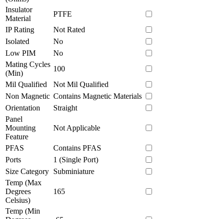
Insulator
PTFE
Material
IP Rating
Not Rated
Isolated
No
Low PIM
No
Mating Cycles
100
(Min)
Mil Qualified
Not Mil Qualified
Non Magnetic
Contains Magnetic Materials
Orientation
Straight
Panel
Mounting
Not Applicable
Feature
PFAS
Contains PFAS
Ports
1 (Single Port)
Size Category
Subminiature
Temp (Max
Degrees
165
Celsius)
Temp (Min