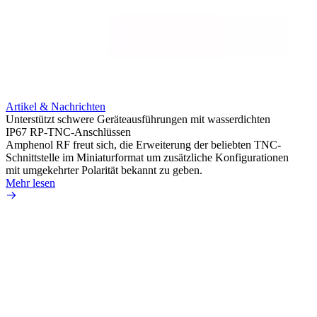
Artikel & Nachrichten
Artik
Unterstützt schwere Geräteausführungen mit wasserdichten
Erweit
IP67 RP-TNC-Anschlüssen
verlu
Amphenol RF freut sich, die Erweiterung der beliebten TNC-
Amphe
Schnittstelle im Miniaturformat um zusätzliche Konfigurationen
Produ
mit umgekehrter Polarität bekannt zu geben.
die fü
Mehr lesen
Mehr 