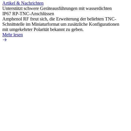
Artikel & Nachrichten
Artik
Unterstützt schwere Geräteausführungen mit wasserdichten
Erweit
IP67 RP-TNC-Anschlüssen
verlu
Amphenol RF freut sich, die Erweiterung der beliebten TNC-
Amphe
Schnittstelle im Miniaturformat um zusätzliche Konfigurationen
Produ
mit umgekehrter Polarität bekannt zu geben.
die fü
Mehr lesen
Mehr 