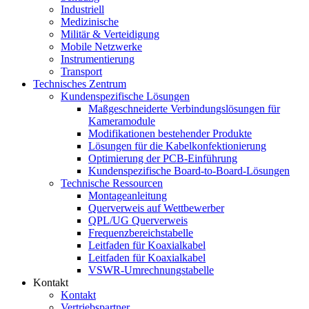
Industriell
Medizinische
Militär & Verteidigung
Mobile Netzwerke
Instrumentierung
Transport
Technisches Zentrum
Kundenspezifische Lösungen
Maßgeschneiderte Verbindungslösungen für
Kameramodule
Modifikationen bestehender Produkte
Lösungen für die Kabelkonfektionierung
Optimierung der PCB-Einführung
Kundenspezifische Board-to-Board-Lösungen
Technische Ressourcen
Montageanleitung
Querverweis auf Wettbewerber
QPL/UG Querverweis
Frequenzbereichstabelle
Leitfaden für Koaxialkabel
Leitfaden für Koaxialkabel
VSWR-Umrechnungstabelle
Kontakt
Kontakt
Vertriebspartner