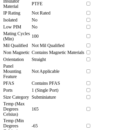
Insulator
PTFE
Material
IP Rating
Not Rated
Isolated
No
Low PIM
No
Mating Cycles
100
(Min)
Mil Qualified
Not Mil Qualified
Non Magnetic
Contains Magnetic Materials
Orientation
Straight
Panel
Mounting
Not Applicable
Feature
PFAS
Contains PFAS
Ports
1 (Single Port)
Size Category
Subminiature
Temp (Max
Degrees
165
Celsius)
Temp (Min
Degrees
-65