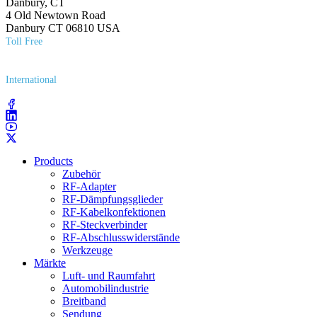
Danbury, CT
4 Old Newtown Road
Danbury CT 06810 USA
Toll Free
(800) 627​-7100
International
(203) 743​-9272
Products
Zubehör
RF-Adapter
RF-Dämpfungsglieder
RF-Kabelkonfektionen
RF-Steckverbinder
RF-Abschlusswiderstände
Werkzeuge
Märkte
Luft- und Raumfahrt
Automobilindustrie
Breitband
Sendung