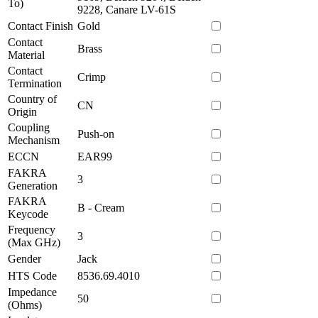
To)
9228, Canare LV-61S
Contact Finish
Gold
Contact
Brass
Material
Contact
Crimp
Termination
Country of
CN
Origin
Coupling
Push-on
Mechanism
ECCN
EAR99
FAKRA
3
Generation
FAKRA
B - Cream
Keycode
Frequency
3
(Max GHz)
Gender
Jack
HTS Code
8536.69.4010
Impedance
50
(Ohms)