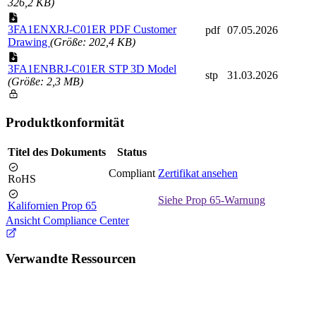
326,2 KB)
3FA1ENXRJ-C01ER PDF Customer
pdf
07.05.2026
Drawing
(Größe: 202,4 KB)
3FA1ENBRJ-C01ER STP 3D Model
stp
31.03.2026
(Größe: 2,3 MB)
Produktkonformität
Titel des Dokuments
Status
Compliant
Zertifikat ansehen
RoHS
Siehe Prop 65-Warnung
Kalifornien Prop 65
Ansicht Compliance Center
Verwandte Ressourcen