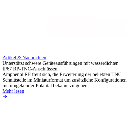
Artikel & Nachrichten
Artik
Unterstützt schwere Geräteausführungen mit wasserdichten
Erweit
IP67 RP-TNC-Anschlüssen
verlu
Amphenol RF freut sich, die Erweiterung der beliebten TNC-
Amphe
Schnittstelle im Miniaturformat um zusätzliche Konfigurationen
Produ
mit umgekehrter Polarität bekannt zu geben.
die fü
Mehr lesen
Mehr 