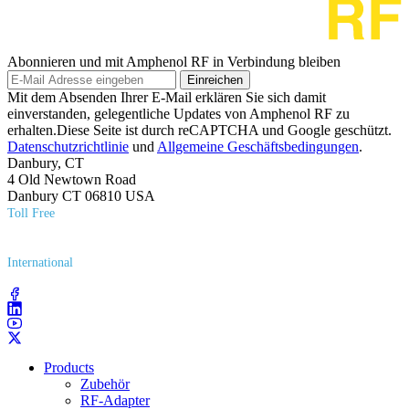
Abonnieren und mit Amphenol RF in Verbindung bleiben
Einreichen
Mit dem Absenden Ihrer E-Mail erklären Sie sich damit
einverstanden, gelegentliche Updates von Amphenol RF zu
erhalten.Diese Seite ist durch reCAPTCHA und Google geschützt.
Datenschutzrichtlinie
und
Allgemeine Geschäftsbedingungen
.
Danbury, CT
4 Old Newtown Road
Danbury CT 06810 USA
Toll Free
(800) 627​-7100
International
(203) 743​-9272
Products
Zubehör
RF-Adapter