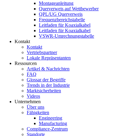
Montageanleitung
Querverweis auf Wettbewerber
QPL/UG Querverweis
Frequenzbereichstabelle
Leitfaden für Koaxialkabel
Leitfaden für Koaxialkabel
VSWR-Umrechnungstabelle
Kontakt
Kontakt
Vertriebspartner
Lokale Repräsentanten
Ressourcen
Artikel & Nachrichten
FAQ
Glossar der Begriffe
Trends in der Industrie
Marktsicherheiten
Videos
Unternehmen
Über uns
Fähigkeiten
Engineering
Manufacturing
Compliance-Zentrum
Standorte