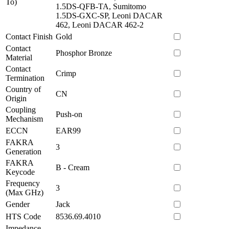
To)
1.5DS-QFB-TA, Sumitomo
1.5DS-GXC-SP, Leoni DACAR
462, Leoni DACAR 462-2
Contact Finish
Gold
Contact
Phosphor Bronze
Material
Contact
Crimp
Termination
Country of
CN
Origin
Coupling
Push-on
Mechanism
ECCN
EAR99
FAKRA
3
Generation
FAKRA
B - Cream
Keycode
Frequency
3
(Max GHz)
Gender
Jack
HTS Code
8536.69.4010
Impedance