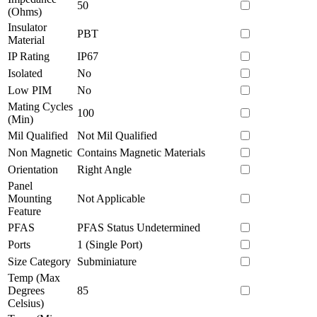
50
(Ohms)
Insulator
PBT
Material
IP Rating
IP67
Isolated
No
Low PIM
No
Mating Cycles
100
(Min)
Mil Qualified
Not Mil Qualified
Non Magnetic
Contains Magnetic Materials
Orientation
Right Angle
Panel
Mounting
Not Applicable
Feature
PFAS
PFAS Status Undetermined
Ports
1 (Single Port)
Size Category
Subminiature
Temp (Max
Degrees
85
Celsius)