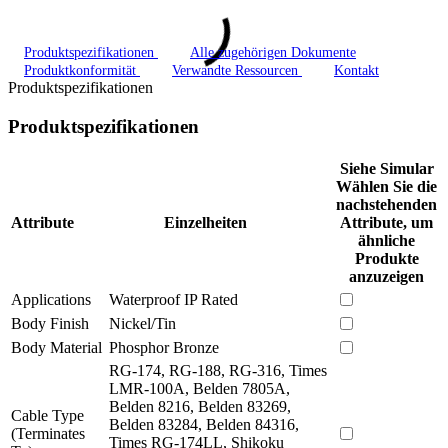
Produktspezifikationen
Alle zugehörigen Dokumente
Produktkonformität
Verwandte Ressourcen
Kontakt
Produktspezifikationen
Produktspezifikationen
Siehe Simular
Wählen Sie die
nachstehenden
Attribute
Einzelheiten
Attribute, um
ähnliche
Produkte
anzuzeigen
Applications
Waterproof IP Rated
Body Finish
Nickel/Tin
Body Material
Phosphor Bronze
RG-174, RG-188, RG-316, Times
LMR-100A, Belden 7805A,
Belden 8216, Belden 83269,
Cable Type
Belden 83284, Belden 84316,
(Terminates
Times RG-174LL, Shikoku