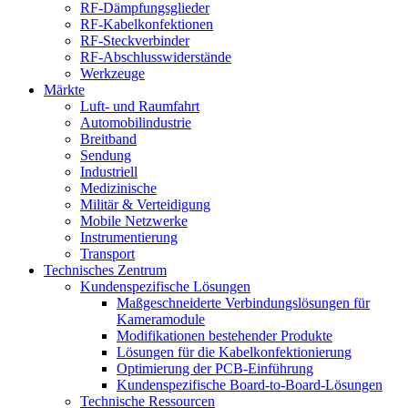
RF-Dämpfungsglieder
RF-Kabelkonfektionen
RF-Steckverbinder
RF-Abschlusswiderstände
Werkzeuge
Märkte
Luft- und Raumfahrt
Automobilindustrie
Breitband
Sendung
Industriell
Medizinische
Militär & Verteidigung
Mobile Netzwerke
Instrumentierung
Transport
Technisches Zentrum
Kundenspezifische Lösungen
Maßgeschneiderte Verbindungslösungen für
Kameramodule
Modifikationen bestehender Produkte
Lösungen für die Kabelkonfektionierung
Optimierung der PCB-Einführung
Kundenspezifische Board-to-Board-Lösungen
Technische Ressourcen