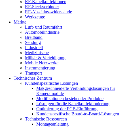
RF-Kabelkonfektionen
RF-Steckverbinder
RF-Abschlusswiderstände
Werkzeuge
Märkte
Luft- und Raumfahrt
Automobilindustrie
Breitband
Sendung
Industriell
Medizinische
Militär & Verteidigung
Mobile Netzwerke
Instrumentierung
Transport
Technisches Zentrum
Kundenspezifische Lösungen
Maßgeschneiderte Verbindungslösungen für
Kameramodule
Modifikationen bestehender Produkte
Lösungen für die Kabelkonfektionierung
Optimierung der PCB-Einführung
Kundenspezifische Board-to-Board-Lösungen
Technische Ressourcen
Montageanleitung