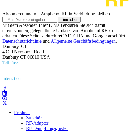
Abonnieren und mit Amphenol RF in Verbindung bleiben
Einreichen
Mit dem Absenden Ihrer E-Mail erklären Sie sich damit
einverstanden, gelegentliche Updates von Amphenol RF zu
erhalten.Diese Seite ist durch reCAPTCHA und Google geschützt.
Datenschutzrichtlinie
und
Allgemeine Geschäftsbedingungen
.
Danbury, CT
4 Old Newtown Road
Danbury CT 06810 USA
Toll Free
(800) 627​-7100
International
(203) 743​-9272
Products
Zubehör
RF-Adapter
RF-Dämpfungsglieder