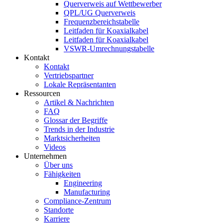
Querverweis auf Wettbewerber
QPL/UG Querverweis
Frequenzbereichstabelle
Leitfaden für Koaxialkabel
Leitfaden für Koaxialkabel
VSWR-Umrechnungstabelle
Kontakt
Kontakt
Vertriebspartner
Lokale Repräsentanten
Ressourcen
Artikel & Nachrichten
FAQ
Glossar der Begriffe
Trends in der Industrie
Marktsicherheiten
Videos
Unternehmen
Über uns
Fähigkeiten
Engineering
Manufacturing
Compliance-Zentrum
Standorte
Karriere