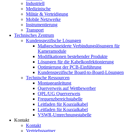
Industriell
Medizinische
Militär & Verteidigung
Mobile Netzwerke
Instrumentierung
Transport
Technisches Zentrum
Kundenspezifische Lösungen
Maßgeschneiderte Verbindungslösungen für
Kameramodule
Modifikationen bestehender Produkte
Lösungen für die Kabelkonfektionierung
Optimierung der PCB-Einführung
Kundenspezifische Board-to-Board-Lösungen
Technische Ressourcen
Montageanleitung
Querverweis auf Wettbewerber
QPL/UG Querverweis
Frequenzbereichstabelle
Leitfaden für Koaxialkabel
Leitfaden für Koaxialkabel
VSWR-Umrechnungstabelle
Kontakt
Kontakt
Vertriebspartner