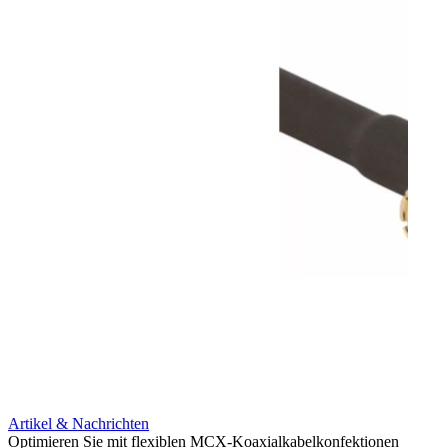
Artik
12G i
Syste
Amphen
in se
Portf
Mehr 
Artikel & Nachrichten
Optimieren Sie mit flexiblen MCX-Koaxialkabelkonfektionen