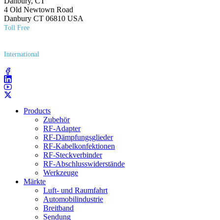
Danbury, CT
4 Old Newtown Road
Danbury CT 06810 USA
Toll Free
(800) 627​-7100
International
(203) 743​-9272
Products
Zubehör
RF-Adapter
RF-Dämpfungsglieder
RF-Kabelkonfektionen
RF-Steckverbinder
RF-Abschlusswiderstände
Werkzeuge
Märkte
Luft- und Raumfahrt
Automobilindustrie
Breitband
Sendung