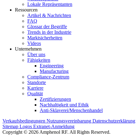
Lokale Repräsentanten
Ressourcen
Artikel & Nachrichten
FAQ
Glossar der Begriffe
Trends in der Industrie
Marktsicherheiten
Videos
Unternehmen
Über uns
Fähigkeiten
Engineering
Manufacturing
Compliance-Zentrum
Standorte
Karriere
Qualität
Zertifizierungen
Nachhaltigkeit und Ethik
Anti-Sklaverei/Menschenhandel
Verkaufsbedingungen
Nutzungsvereinbarung
Datenschutzerklärung
Sitemap
Logos
Extranet-Anmeldung
Copyright © 2026 Amphenol RF. All Rights Reserved.