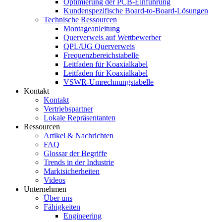
Optimierung der PCB-Einführung
Kundenspezifische Board-to-Board-Lösungen
Technische Ressourcen
Montageanleitung
Querverweis auf Wettbewerber
QPL/UG Querverweis
Frequenzbereichstabelle
Leitfaden für Koaxialkabel
Leitfaden für Koaxialkabel
VSWR-Umrechnungstabelle
Kontakt
Kontakt
Vertriebspartner
Lokale Repräsentanten
Ressourcen
Artikel & Nachrichten
FAQ
Glossar der Begriffe
Trends in der Industrie
Marktsicherheiten
Videos
Unternehmen
Über uns
Fähigkeiten
Engineering