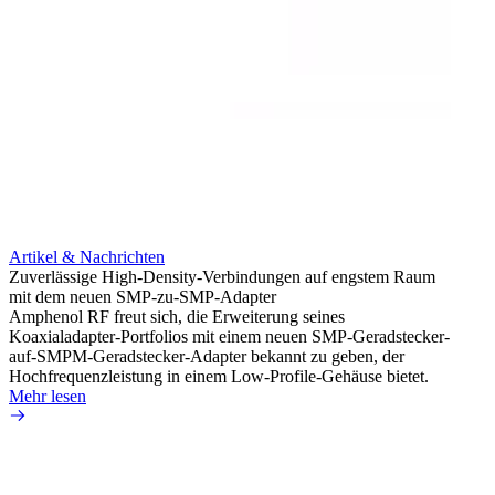
Artikel & Nachrichten
Artik
Zuverlässige High-Density-Verbindungen auf engstem Raum
Optim
mit dem neuen SMP-zu-SMP-Adapter
für k
Amphenol RF freut sich, die Erweiterung seines
Amphe
Koaxialadapter-Portfolios mit einem neuen SMP-Geradstecker-
Produk
auf-SMPM-Geradstecker-Adapter bekannt zu geben, der
RG-17
Hochfrequenzleistung in einem Low-Profile-Gehäuse bietet.
Mehr 
Mehr lesen