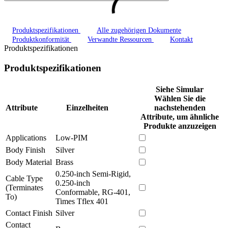
Produktspezifikationen
Alle zugehörigen Dokumente
Produktkonformität
Verwandte Ressourcen
Kontakt
Produktspezifikationen
Produktspezifikationen
Siehe Simular
Wählen Sie die
Attribute
Einzelheiten
nachstehenden
Attribute, um ähnliche
Produkte anzuzeigen
Applications
Low-PIM
Body Finish
Silver
Body Material
Brass
0.250-inch Semi-Rigid,
Cable Type
0.250-inch
(Terminates
Conformable, RG-401,
To)
Times Tflex 401
Contact Finish
Silver
Contact