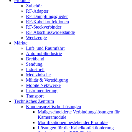
Products
Zubehör
RF-Adapter
RF-Dämpfungsglieder
RF-Kabelkonfektionen
RF-Steckverbinder
RF-Abschlusswiderstände
Werkzeuge
Märkte
Luft- und Raumfahrt
Automobilindustrie
Breitband
Sendung
Industriell
Medizinische
Militär & Verteidigung
Mobile Netzwerke
Instrumentierung
Transport
Technisches Zentrum
Kundenspezifische Lösungen
Maßgeschneiderte Verbindungslösungen für
Kameramodule
Modifikationen bestehender Produkte
Lösungen für die Kabelkonfektionierung