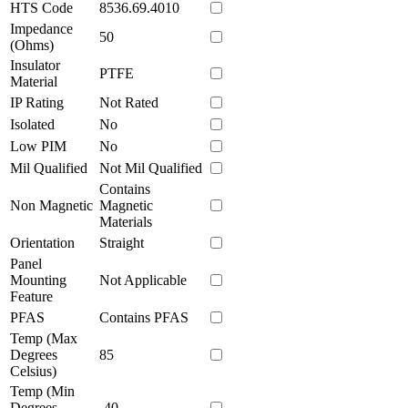
HTS Code
8536.69.4010
Impedance
50
(Ohms)
Insulator
PTFE
Material
IP Rating
Not Rated
Isolated
No
Low PIM
No
Mil Qualified
Not Mil Qualified
Contains
Non Magnetic
Magnetic
Materials
Orientation
Straight
Panel
Mounting
Not Applicable
Feature
PFAS
Contains PFAS
Temp (Max
Degrees
85
Celsius)
Temp (Min
Degrees
-40