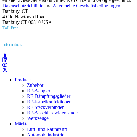
erhalten.Diese Seite ist durch reCAPTCHA und Google geschützt.
Datenschutzrichtlinie
und
Allgemeine Geschäftsbedingungen
.
Danbury, CT
4 Old Newtown Road
Danbury CT 06810 USA
Toll Free
(800) 627​-7100
International
(203) 743​-9272
Products
Zubehör
RF-Adapter
RF-Dämpfungsglieder
RF-Kabelkonfektionen
RF-Steckverbinder
RF-Abschlusswiderstände
Werkzeuge
Märkte
Luft- und Raumfahrt
Automobilindustrie