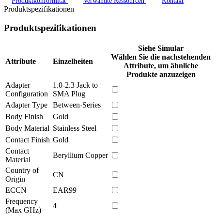
Produktkonformität
Verwandte Ressourcen
Kontakt
Produktspezifikationen
Produktspezifikationen
Siehe Simular
Wählen Sie die nachstehenden
Attribute
Einzelheiten
Attribute, um ähnliche
Produkte anzuzeigen
Adapter
1.0-2.3 Jack to
Configuration
SMA Plug
Adapter Type
Between-Series
Body Finish
Gold
Body Material
Stainless Steel
Contact Finish
Gold
Contact
Beryllium Copper
Material
Country of
CN
Origin
ECCN
EAR99
Frequency
4
(Max GHz)