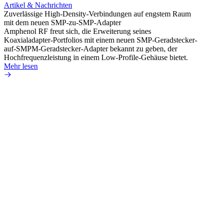
Artikel & Nachrichten
Artik
Zuverlässige High-Density-Verbindungen auf engstem Raum
Erweit
mit dem neuen SMP-zu-SMP-Adapter
Konnek
Amphenol RF freut sich, die Erweiterung seines
Amphe
Koaxialadapter-Portfolios mit einem neuen SMP-Geradstecker-
Produk
auf-SMPM-Geradstecker-Adapter bekannt zu geben, der
einer 
Hochfrequenzleistung in einem Low-Profile-Gehäuse bietet.
könne
Mehr lesen
Mehr 