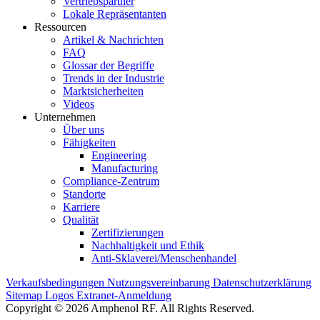
Vertriebspartner
Lokale Repräsentanten
Ressourcen
Artikel & Nachrichten
FAQ
Glossar der Begriffe
Trends in der Industrie
Marktsicherheiten
Videos
Unternehmen
Über uns
Fähigkeiten
Engineering
Manufacturing
Compliance-Zentrum
Standorte
Karriere
Qualität
Zertifizierungen
Nachhaltigkeit und Ethik
Anti-Sklaverei/Menschenhandel
Verkaufsbedingungen
Nutzungsvereinbarung
Datenschutzerklärung
Sitemap
Logos
Extranet-Anmeldung
Copyright © 2026 Amphenol RF. All Rights Reserved.