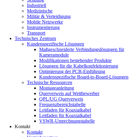
Industriell
Medizinische
Militär & Verteidigung
Mobile Netzwerke
Instrumentierung
Transport
Technisches Zentrum
Kundenspezifische Lösungen
Maßgeschneiderte Verbindungslösungen für
Kameramodule
Modifikationen bestehender Produkte
Lösungen für die Kabelkonfektionierung
Optimierung der PCB-Einführung
Kundenspezifische Board-to-Board-Lösungen
Technische Ressourcen
Montageanleitung
Querverweis auf Wettbewerber
QPL/UG Querverweis
Frequenzbereichstabelle
Leitfaden für Koaxialkabel
Leitfaden für Koaxialkabel
VSWR-Umrechnungstabelle
Kontakt
Kontakt