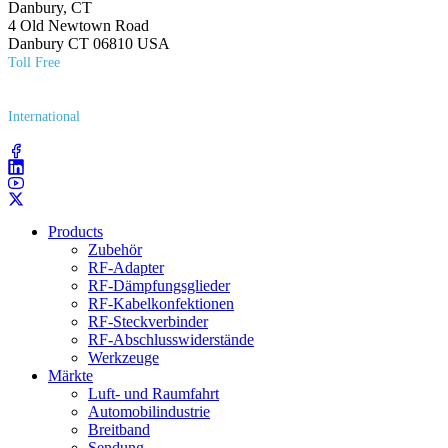
Danbury, CT
4 Old Newtown Road
Danbury CT 06810 USA
Toll Free
(800) 627​-7100
International
(203) 743​-9272
Products
Zubehör
RF-Adapter
RF-Dämpfungsglieder
RF-Kabelkonfektionen
RF-Steckverbinder
RF-Abschlusswiderstände
Werkzeuge
Märkte
Luft- und Raumfahrt
Automobilindustrie
Breitband
Sendung